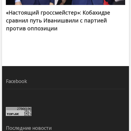
«Настоящий гроссмейстер»: Кобахидзе
@ქართული ოცნება / Georgian Dream
сравнил путь Иванишвили с партией
против оппозиции
Facebook
Последние новости