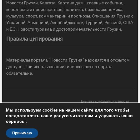
Новости Грузии, Кавказа. Картина дня – главные события,
конфликты и происшествия, политика, бизнес, экономика,
культура, спорт, комментарии и прогнозы. Отношения Грузии с
Украиной, Арменией, Азербайджаном, Турцией, Россией, США
и ЕС. Новости туризма и достопримечательности Грузии.
Правила цитирования
Материалы портала "Новости-Грузия" находятся в открытом
доступе. При использовании гиперссылка на портал
обязательна.
Политика конфиденциальности
Мы используем cookies на нашем сайте для того чтобы
Новости Грузии
| Black Sea Press LTD © 2020 All Rights Reserved /
предоставлять наши услуги читателям и улучшать наши
Design & development —
COCODO BRANDO
сервисы.
Принимаю