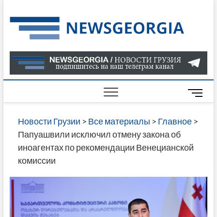
Skip
to
Нов
САМАЯ
content
АКТУАЛ
Гру
ИНФОР
О СОБ
В ГРУЗ
НОВОС
M
ГРУЗИИ
e
ОНЛАЙН
n
Новости Грузии
>
Все материалы
>
Главное
>
САЙТЕ 
u
Папуашвили исключил отмену закона об
НАЙДЕ
B
иноагентах по рекомендации Венецианской
НОВОС
u
комиссии
ПОЛИТ
t
ЭКОНО
t
КУЛЬТУ
o
СПОРТА
n
МНОГО