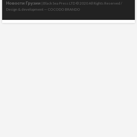
Новости Грузии
| Black Sea Press LTD © 2020 All Rights Reserved /
Design & development —
COCODO BRANDO