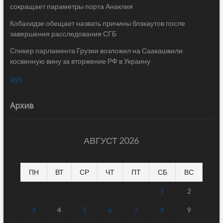
сокращает параметры порта Анаклия
Кобахидзе обещает назвать причины блэкаутов после
завершения расследования СГБ
Спикер парламента Грузии возложил на Саакашвили
косвенную вину за вторжение РФ в Украину
RSS
Архив
АВГУСТ 2026
ПН
ВТ
СР
ЧТ
ПТ
СБ
ВС
1
2
3
4
5
6
7
8
9