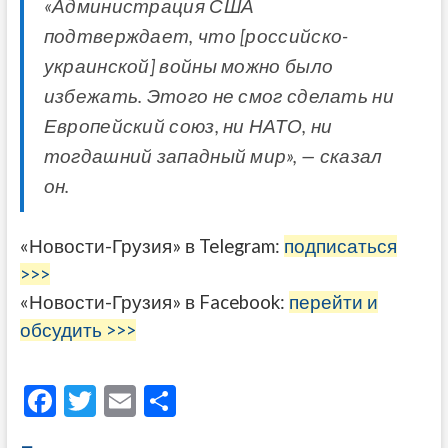
«Администрация США
подтверждает, что [российско-
украинской] войны можно было
избежать. Этого не смог сделать ни
Европейский союз, ни НАТО, ни
тогдашний западный мир», — сказал
он.
«Новости-Грузия» в Telegram:
подписаться
>>>
«Новости-Грузия» в Facebook:
перейти и
обсудить >>>
F
T
E
О
ac
w
m
тп