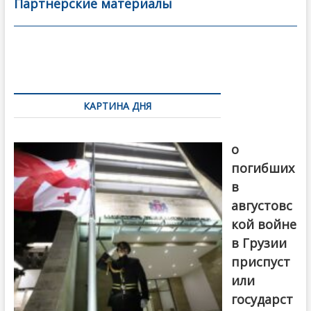
Партнерские материалы
e
itt
ai
р
b
er
l
а
o
в
Навигация
o
и
по
k
ть
КАРТИНА ДНЯ
записям
В память
о
погибших
в
августовс
кой войне
в Грузии
приспуст
или
государст