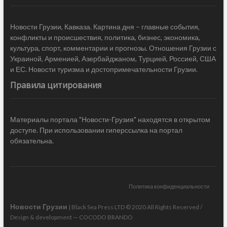
Новости Грузии, Кавказа. Картина дня – главные события,
конфликты и происшествия, политика, бизнес, экономика,
культура, спорт, комментарии и прогнозы. Отношения Грузии с
Украиной, Арменией, Азербайджаном, Турцией, Россией, США
и ЕС. Новости туризма и достопримечательности Грузии.
Правила цитирования
Материалы портала "Новости-Грузия" находятся в открытом
доступе. При использовании гиперссылка на портал
обязательна.
Политика конфиденциальности
Новости Грузии
| Black Sea Press LTD © 2020 All Rights Reserved /
Design & development —
COCODO BRANDO