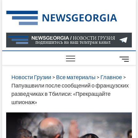
Skip
to
Нов
САМАЯ
content
АКТУАЛ
Гру
ИНФОР
О СОБ
В ГРУЗ
НОВОС
M
ГРУЗИИ
e
ОНЛАЙН
n
Новости Грузии
>
Все материалы
>
Главное
>
САЙТЕ 
u
Папуашвили после сообщений о французских
НАЙДЕ
B
разведчиках в Тбилиси: «Прекращайте
НОВОС
u
шпионаж»
ПОЛИТ
t
ЭКОНО
t
КУЛЬТУ
o
СПОРТА
n
МНОГО