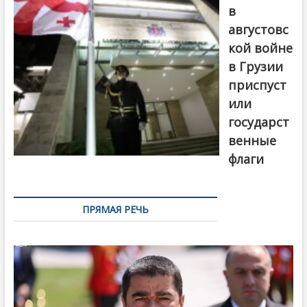
в
августовс
кой войне
в Грузии
приспуст
или
государст
венные
флаги
ПРЯМАЯ РЕЧЬ