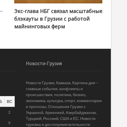
Экс-глава НБГ связал масштабные
блэкауты в Грузии с работой
майнинговых ферм
Новости-Грузия
Новости Грузии, Кавказа. Картина дня –
главные события, конфликты и
происшествия, политика, бизнес,
экономика, культура, спорт, комментарии
Б
ВС
и прогнозы. Отношения Грузии с
1
2
Украиной, Арменией, Азербайджаном,
Турцией, Россией, США и ЕС. Новости
8
9
туризма и достопримечательности