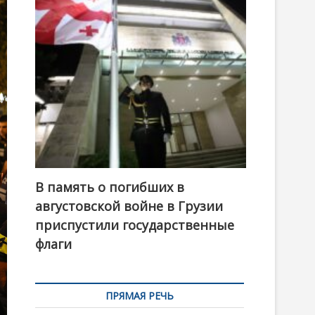
t
o
n
В память о погибших в
августовской войне в Грузии
приспустили государственные
флаги
ПРЯМАЯ РЕЧЬ