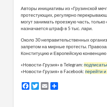
Авторы инициативы из «Грузинской мечт
протестующих, регулярно перекрывающи
могут занимать проезжую часть, только
назначается штраф в 5 тыс. лари.
Около 30 неправительственных организ
запретом на мирные протесты. Правоз
Конституцию и Европейскую конвенцию 
«Новости-Грузия» в Telegram:
подписать
«Новости-Грузия» в Facebook:
перейти и
F
T
E
О
ac
w
m
тп
e
itt
ai
р