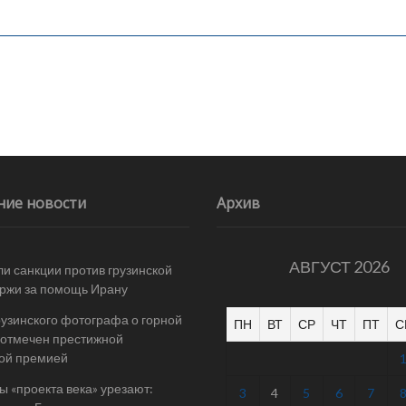
ние новости
Архив
АВГУСТ 2026
и санкции против грузинской
ржи за помощь Ирану
рузинского фотографа о горной
ПН
ВТ
СР
ЧТ
ПТ
С
отмечен престижной
ой премией
 «проекта века» урезают:
3
4
5
6
7