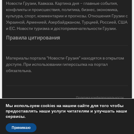
Новости Грузии, Кавказа. Картина дня – главные события,
конфликты и происшествия, политика, бизнес, экономика,
культура, спорт, комментарии и прогнозы. Отношения Грузии с
Украиной, Арменией, Азербайджаном, Турцией, Россией, США
и ЕС. Новости туризма и достопримечательности Грузии.
Правила цитирования
Материалы портала "Новости-Грузия" находятся в открытом
доступе. При использовании гиперссылка на портал
обязательна.
Политика конфиденциальности
Мы используем cookies на нашем сайте для того чтобы
Новости Грузии
| Black Sea Press LTD © 2020 All Rights Reserved /
предоставлять наши услуги читателям и улучшать наши
Design & development —
COCODO BRANDO
сервисы.
Принимаю