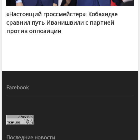
«Настоящий гроссмейстер»: Кобахидзе
@ქართული ოცნება / Georgian Dream
сравнил путь Иванишвили с партией
против оппозиции
Facebook
Последние новости