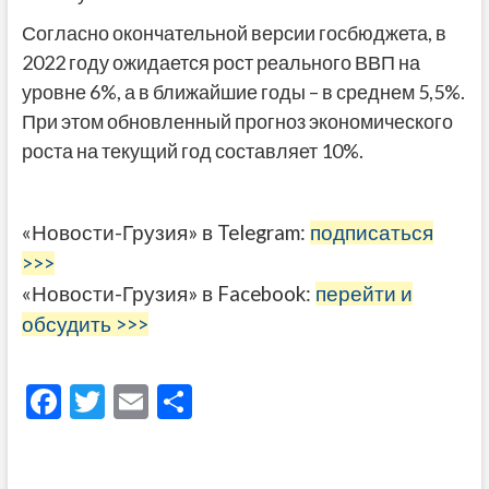
Согласно окончательной версии госбюджета, в
2022 году ожидается рост реального ВВП на
уровне 6%, а в ближайшие годы – в среднем 5,5%.
При этом обновленный прогноз экономического
роста на текущий год составляет 10%.
«Новости-Грузия» в Telegram:
подписаться
>>>
«Новости-Грузия» в Facebook:
перейти и
обсудить >>>
F
T
E
О
ac
w
m
тп
e
itt
ai
р