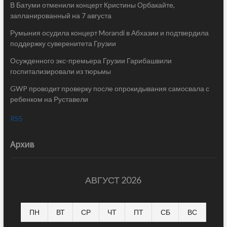
В Батуми отменили концерт Кристины Орбакайте,
запланированный на 7 августа
Румыния осудила концерт Morandi в Абхазии и подтвердила
поддержку суверенитета Грузии
Осужденного экс-премьера Грузии Гарибашвили
госпитализировали из тюрьмы
GWP проводит проверку после опрокидывания самосвала с
ребенком на Руставели
RSS
Архив
АВГУСТ 2026
ПН
ВТ
СР
ЧТ
ПТ
СБ
ВС