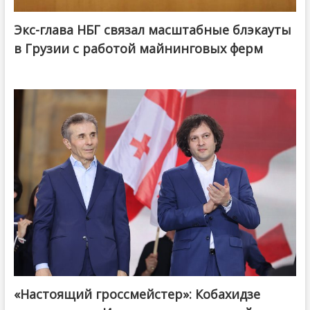
Экс-глава НБГ связал масштабные блэкауты
в Грузии с работой майнинговых ферм
«Настоящий гроссмейстер»: Кобахидзе
@ქართული ოცნება / Georgian Dream