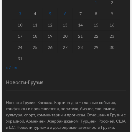
1
2
3
4
5
6
7
8
9
10
11
12
13
14
15
16
17
18
19
20
21
22
23
24
25
26
27
28
29
30
31
« Июл
Новости-Грузия
Новости Грузии, Кавказа. Картина дня – главные события,
конфликты и происшествия, политика, бизнес, экономика,
культура, спорт, комментарии и прогнозы. Отношения Грузии с
Украиной, Арменией, Азербайджаном, Турцией, Россией, США
и ЕС. Новости туризма и достопримечательности Грузии.