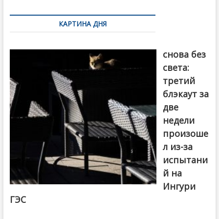
по
КАРТИНА ДНЯ
записям
Грузия
снова без
света:
третий
блэкаут за
две
недели
произоше
л из-за
испытани
й на
Ингури
ГЭС