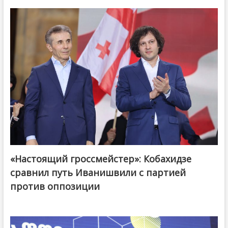
«Настоящий гроссмейстер»: Кобахидзе
@ქართული ოცნება / Georgian Dream
сравнил путь Иванишвили с партией
против оппозиции