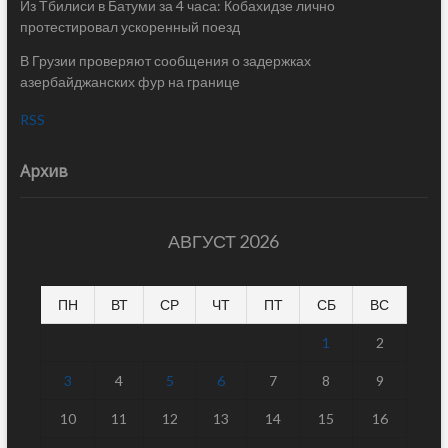
Из Тбилиси в Батуми за 4 часа: Кобахидзе лично
протестировал ускоренный поезд
В Грузии проверяют сообщения о задержках
азербайджанских фур на границе
RSS
Архив
АВГУСТ 2026
ПН
ВТ
СР
ЧТ
ПТ
СБ
ВС
1
2
3
4
5
6
7
8
9
10
11
12
13
14
15
16