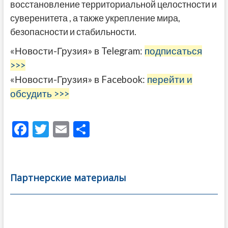
восстановление территориальной целостности и
суверенитета , а также укрепление мира,
безопасности и стабильности.
«Новости-Грузия» в Telegram:
подписаться
>>>
«Новости-Грузия» в Facebook:
перейти и
обсудить >>>
F
T
E
О
ac
w
m
тп
e
itt
ai
р
b
er
l
а
Партнерские материалы
o
в
o
и
k
ть
Навигация