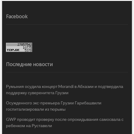
Facebook
Последние новости
Румыния осудила концерт Morandi в Абхазии и подтвердила
поддержку суверенитета Грузии
Осужденного экс-премьера Грузии Гарибашвили
госпитализировали из тюрьмы
GWP проводит проверку после опрокидывания самосвала с
ребенком на Руставели