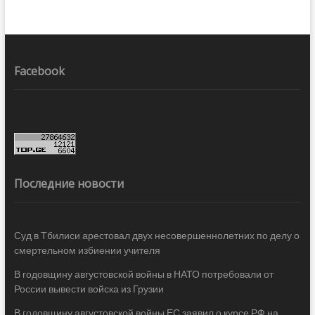
Facebook
Последние новости
Суд в Тбилиси арестовал двух несовершеннолетних по делу о
смертельном избиении учителя
В годовщину августовской войны в НАТО потребовали от
России вывести войска из Грузии
В годовщину августовской войны ЕС заявил о курсе РФ на