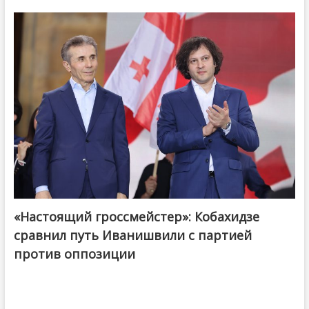
«Настоящий гроссмейстер»: Кобахидзе
@ქართული ოცნება / Georgian Dream
сравнил путь Иванишвили с партией
против оппозиции