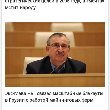
стратегических целей в 2008 году, а «мечта»
мстит народу
Экс-глава НБГ связал масштабные блэкауты
в Грузии с работой майнинговых ферм