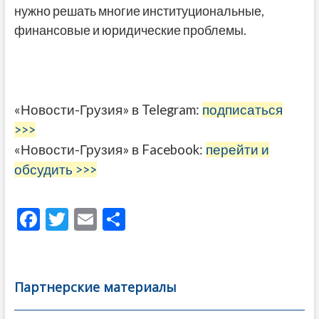
нужно решать многие институциональные,
финансовые и юридические проблемы.
«Новости-Грузия» в Telegram:
подписаться
>>>
«Новости-Грузия» в Facebook:
перейти и
обсудить >>>
F
T
E
О
ac
w
m
тп
e
itt
ai
р
b
er
l
а
Партнерские материалы
o
в