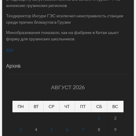
аннексию грузинских регионов
Техдиректор Ингури ГЭС исключил неисправность станции
среди причин блэкаутов в Грузии
Минобразования показало, как на фабрике в Китае шьют
форму для грузинских школьников
RSS
Архив
АВГУСТ 2026
ПН
ВТ
СР
ЧТ
ПТ
СБ
ВС
1
2
3
4
5
6
7
8
9