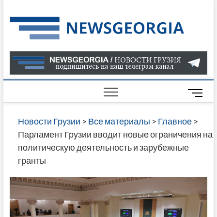
Skip
to
Нов
САМАЯ
content
АКТУАЛ
Гру
ИНФОР
О СОБ
В ГРУЗ
НОВОС
M
ГРУЗИИ
e
ОНЛАЙН
n
Новости Грузии
>
Все материалы
>
Главное
>
САЙТЕ 
u
Парламент Грузии вводит новые ограничения на
НАЙДЕ
B
политическую деятельность и зарубежные
НОВОС
u
гранты
ПОЛИТ
t
ЭКОНО
t
КУЛЬТУ
o
СПОРТА
n
МНОГО