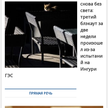
снова без
света:
третий
блэкаут за
две
недели
произоше
л из-за
испытани
й на
Ингури
ГЭС
ПРЯМАЯ РЕЧЬ