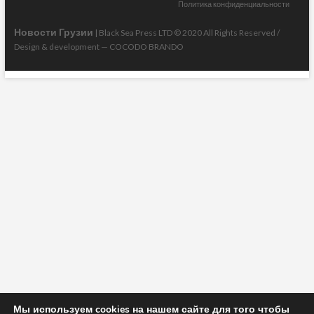
Политика конфиденциальности
Новости Грузии
| Black Sea Press LTD © 2020 All Rights Reserved /
Design & development —
COCODO BRANDO
Мы используем cookies на нашем сайте для того чтобы