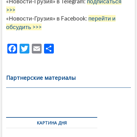
«Новости-Грузия» в Telegram:
подписаться
>>>
«Новости-Грузия» в Facebook:
перейти и
обсудить >>>
F
T
E
О
ac
w
m
тп
e
itt
ai
р
b
er
l
а
Партнерские материалы
o
в
o
и
k
ть
Навигация
по
КАРТИНА ДНЯ
записям
Грузия