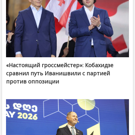
«Настоящий гроссмейстер»: Кобахидзе
@ქართული ოცნება / Georgian Dream
сравнил путь Иванишвили с партией
против оппозиции