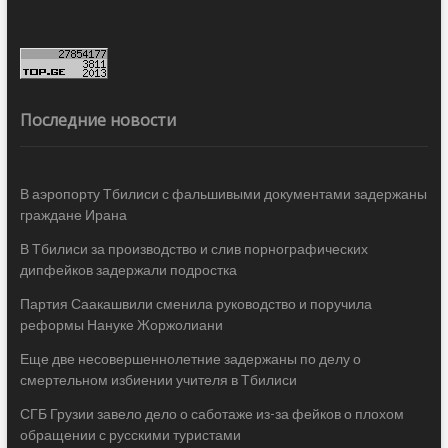
Последние новости
В аэропорту Тбилиси с фальшивыми документами задержаны
граждане Ирана
В Тбилиси за производство и слив порнографических
дипфейков задержали подростка
Партия Саакашвили сменила руководство и поручила
реформы Нануке Жоржолиани
Еще две несовершеннолетние задержаны по делу о
смертельном избиении учителя в Тбилиси
СГБ Грузии завело дело о саботаже из-за фейков о плохом
обращении с русскими туристами