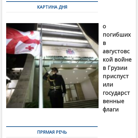
по
КАРТИНА ДНЯ
записям
В память
о
погибших
в
августовс
кой войне
в Грузии
приспуст
или
государст
венные
флаги
ПРЯМАЯ РЕЧЬ