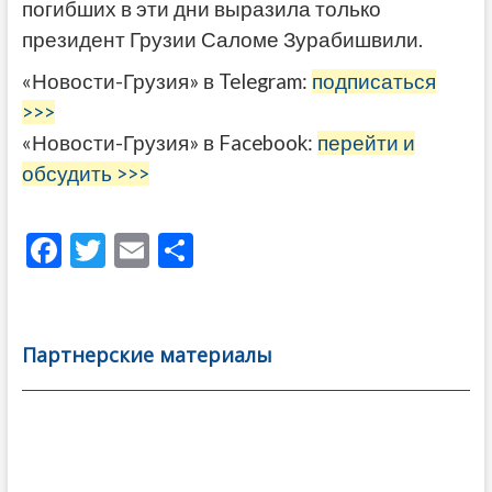
погибших в эти дни выразила только
президент Грузии Саломе Зурабишвили.
«Новости-Грузия» в Telegram:
подписаться
>>>
«Новости-Грузия» в Facebook:
перейти и
обсудить >>>
F
T
E
О
ac
w
m
тп
e
itt
ai
р
b
er
l
а
Партнерские материалы
o
в
o
и
k
ть
Навигация