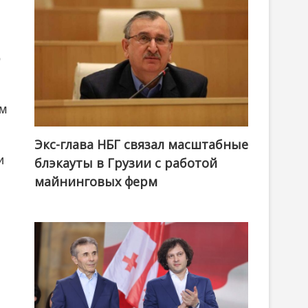
о
ом
Экс-глава НБГ связал масштабные
и
блэкауты в Грузии с работой
майнинговых ферм