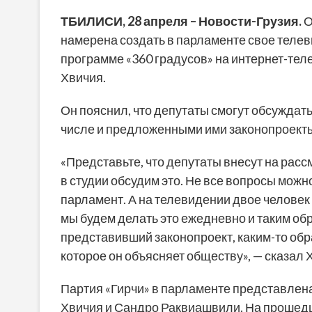
ТБИЛИСИ,
28 апреля
– Новости-Грузия.
О
намерена создать в парламенте свое теле
программе «360 градусов» на интернет-теле
Хвичия.
Он пояснил, что депутаты смогут обсуждать
числе и предложенными ими законопроект
«Представьте, что депутаты внесут на расс
в студии обсудим это. Не все вопросы можн
парламент. А на телевидении двое человек 
мы будем делать это ежедневно и таким обр
представивший законопроект, каким-то обр
которое он объясняет обществу», — сказал 
Партия «Гирчи» в парламенте представлен
Хвичия и Сандро Раквиашвили. На прошедш