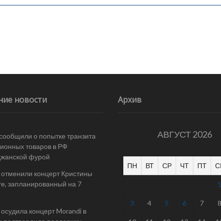
ние новости
Архив
АВГУСТ 2026
 сообщили о попытке транзита
ионных товаров в РФ
джанской фурой
ПН
ВТ
СР
ЧТ
ПТ
С
 отменили концерт Кристины
е, запланированный на 7
3
4
5
6
7
осудила концерт Morandi в