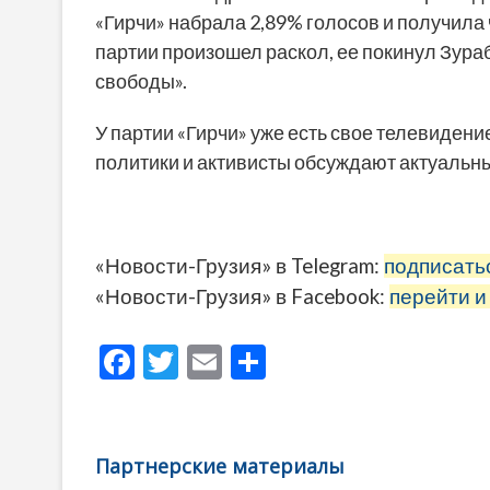
«Гирчи» набрала 2,89% голосов и получила 
партии произошел раскол, ее покинул Зура
свободы».
У партии «Гирчи» уже есть свое телевидение
политики и активисты обсуждают актуальн
«Новости-Грузия» в Telegram:
подписать
«Новости-Грузия» в Facebook:
перейти и
F
T
E
О
ac
w
m
тп
e
itt
ai
р
b
er
l
а
Партнерские материалы