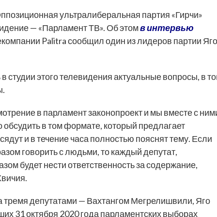
ппозиционная ультралиберальная партия «Гирчи»
видение — «Парламент ТВ». Об этом
в интервью
компании Palitra сообщил один из лидеров партии Яг
 в студии этого телевидения актуальные вопросы, в т
ы.
мотрение в парламент законопроект и мы вместе с ним
о обсудить в том формате, который предлагает
сядут и в течение часа полностью пояснят тему. Если
азом говорить с людьми, то каждый депутат,
азом будет нести ответственность за содержание,
Хвичия.
а тремя депутатами — Вахтангом Мегрелишвили, Яго
их 31 октября 2020 года парламентских выборах