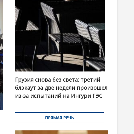
t
o
n
Грузия снова без света: третий
блэкаут за две недели произошел
из-за испытаний на Ингури ГЭС
ПРЯМАЯ РЕЧЬ