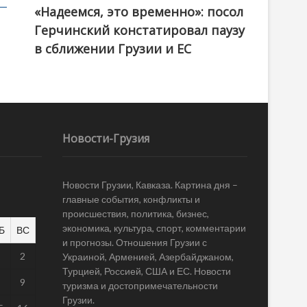
«Надеемся, это временно»: посол
Герчинский констатировал паузу
в сближении Грузии и ЕС
Новости-Грузия
Новости Грузии, Кавказа. Картина дня –
главные события, конфликты и
происшествия, политика, бизнес,
экономика, культура, спорт, комментарии
Б
ВС
и прогнозы. Отношения Грузии с
1
2
Украиной, Арменией, Азербайджаном,
Турцией, Россией, США и ЕС. Новости
8
9
туризма и достопримечательности
Грузии.