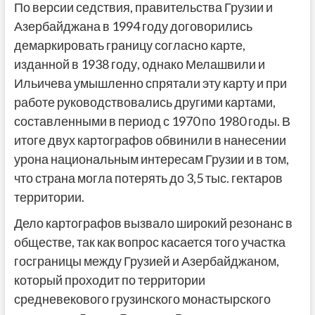
По версии седствия, правительства Грузии и
Азербайджана в 1994 году договорились
демаркировать границу согласно карте,
изданной в 1938 году, однако Мелашвили и
Ильичева умышленно спрятали эту карту и при
работе руководствовались другими картами,
составленными в период с 1970 по 1980 годы. В
итоге двух картографов обвинили в нанесении
урона национальным интересам Грузии и в том,
что страна могла потерять до 3,5 тыс. гектаров
территории.
Дело картографов вызвало широкий резонанс в
обществе, так как вопрос касается того участка
госграницы между Грузией и Азербайджаном,
который проходит по территории
средневекового грузинского монастырского