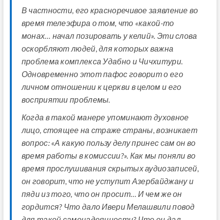
В частности, его красноречивое заявление во
время телеэфира о том, что «какой-то
монах… начал позировать у келий». Эти слова
оскорбляют людей, для которых важна
проблема комплекса Удабно и Чичхитури.
Одновременно этот пафос говорит о его
личном отношении к церкви в целом и его
восприятии проблемы.
Когда в такой манере упоминают духовное
лицо, стоящее на страже страны, возникает
вопрос: «А какую пользу делу принес сам он во
время работы в комиссии?». Как мы поняли во
время прослушивания скрытых аудиозаписей,
он говорит, что не уступит Азербайджану и
пяди из того, что он просит… И чем же он
гордится? Что дало Ивери Мелашвили повод
для такой самонадеянности? Что он дал