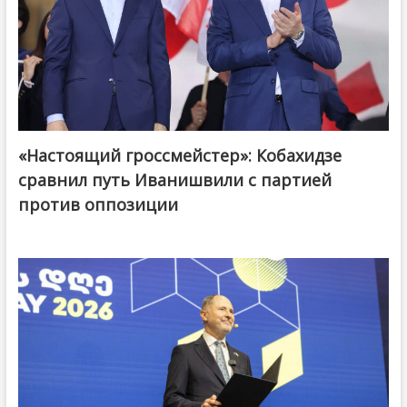
«Настоящий гроссмейстер»: Кобахидзе
@ქართული ოცნება / Georgian Dream
сравнил путь Иванишвили с партией
против оппозиции