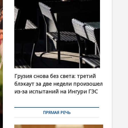
t
o
n
Грузия снова без света: третий
блэкаут за две недели произошел
из-за испытаний на Ингури ГЭС
ПРЯМАЯ РЕЧЬ