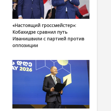
«Настоящий гроссмейстер»:
@ქართული ოცნება / Georgian Dream
Кобахидзе сравнил путь
Иванишвили с партией против
оппозиции