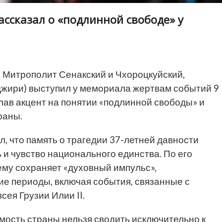
ссказал о «подлинной свободе» у
.
Митрополит Сенакский и Чхороцкуйский,
жири) выступил у мемориала жертвам событий 9
елав акцент на понятии «подлинной свободы» и
раны.
, что память о трагедии 37-летней давности
и чувство национального единства. По его
ему сохраняет «духовный импульс»,
е периоды, включая события, связанные с
ея Грузии Илии II.
мость страны нельзя сводить исключительно к