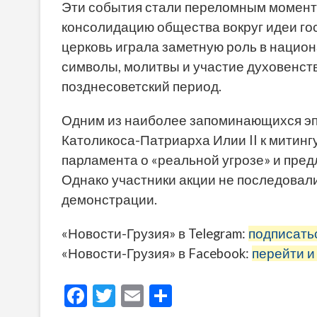
Эти события стали переломным момент
консолидацию общества вокруг идеи го
церковь играла заметную роль в нацио
символы, молитвы и участие духовенст
позднесоветский период.
Одним из наиболее запоминающихся эп
Католикоса-Патриарха Илии II к митин
парламента о «реальной угрозе» и пред
Однако участники акции не последовали
демонстрации.
«Новости-Грузия» в Telegram:
подписать
«Новости-Грузия» в Facebook:
перейти и
F
T
E
О