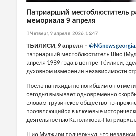
Патриарший местоблюститель ра
мемориала 9 апреля
Четверг, 9 апреля, 2026, 16:47
ТБИЛИСИ, 9 апреля –
@NGnewsgeorgia
патриарший местоблюститель Шио (Муд
апреля 1989 года в центре Тбилиси, сд
духовном измерении независимости ст
После панихиды по погибшим он отметил
сегодня вызывает одновременно скорбь 
словам, грузинское общество по-прежн
проявляющийся в ключевые исторически
деятельностью Католикоса-Патриарха вс
Шио Муджири подчеркнул, что независи