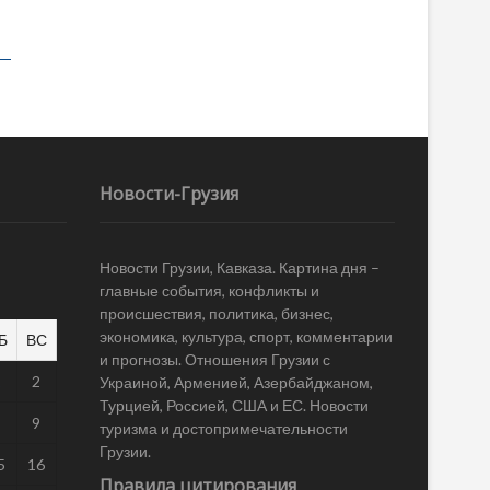
Новости-Грузия
Новости Грузии, Кавказа. Картина дня –
главные события, конфликты и
происшествия, политика, бизнес,
экономика, культура, спорт, комментарии
Б
ВС
и прогнозы. Отношения Грузии с
1
2
Украиной, Арменией, Азербайджаном,
Турцией, Россией, США и ЕС. Новости
8
9
туризма и достопримечательности
Грузии.
5
16
Правила цитирования