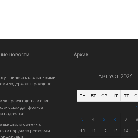
ние новости
Архив
АВГУСТ 2026
рту Тбилиси с фальшивыми
ами задержаны граждане
ПН
ВТ
СР
ЧТ
ПТ
С
и за производство и слив
афических дипфейков
и подростка
3
4
5
6
7
Саакашвили сменила
тво и поручила реформы
10
11
12
13
14
1
Жоржолиани