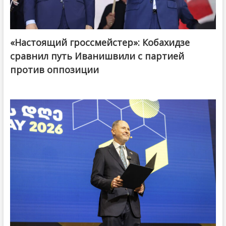
«Настоящий гроссмейстер»: Кобахидзе
@ქართული ოცნება / Georgian Dream
сравнил путь Иванишвили с партией
против оппозиции