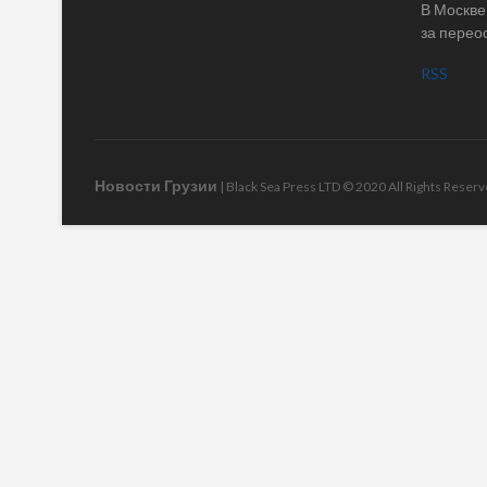
В Москве
за перео
RSS
Новости Грузии
| Black Sea Press LTD © 2020 All Rights Rese