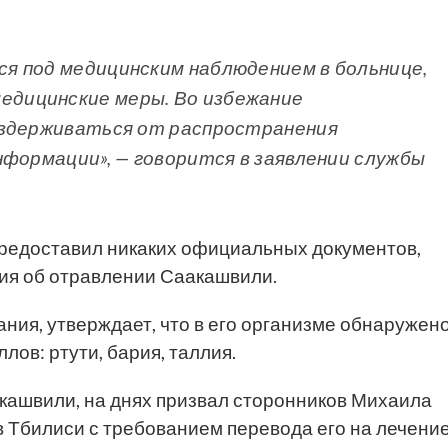
я под медицинским наблюдением в больнице,
дицинские меры. Во избежание
оздерживаться от распространения
нформации», — говорится в заявлении службы
 предоставил никаких официальных документов,
я об отравлении Саакашвили.
ния, утверждает, что в его организме обнаружен
ов: ртути, бария, таллия.
акашвили, на днях призвал сторонников Михаила
в Тбилиси с требованием перевода его на лечени