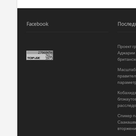
k
ть
Навигация
по
записям
Facebook
Послед
Проект г
Аджарии 
британск
Масштабы
правител
параметр
Кобахидз
блэкауто
расслед
Спикер п
Саакашви
вторжени