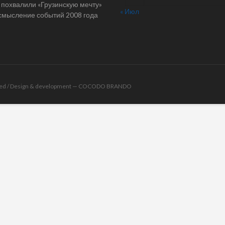
 похвалили «Грузинскую мечту»
« Июл
смысление событий 2008 года
rved / Design & development —
COCODO BRANDO