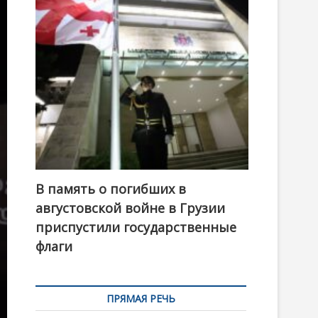
t
o
n
В память о погибших в
августовской войне в Грузии
приспустили государственные
флаги
ПРЯМАЯ РЕЧЬ