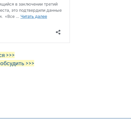
ся >>>
 обсудить >>>