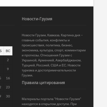
Новости-Грузия
Новости Грузии, Кавказа. Картина дня –
главные события, конфликты и
происшествия, политика, бизнес,
экономика, культура, спорт, комментарии
Б
ВС
и прогнозы. Отношения Грузии с
1
2
Украиной, Арменией, Азербайджаном,
Турцией, Россией, США и ЕС. Новости
8
9
туризма и достопримечательности
Грузии.
5
16
Правила цитирования
2
23
9
30
Материалы портала "Новости-Грузия"
находятся в открытом доступе. При