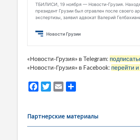
«Новости-Грузия» в Telegram:
подписать
«Новости-Грузия» в Facebook:
перейти и
F
T
E
О
ac
w
m
тп
e
itt
ai
р
b
er
l
а
Партнерские материалы
o
в
o
и