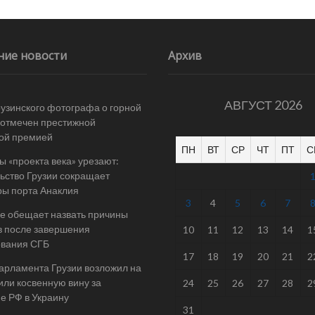
ние новости
Архив
АВГУСТ 2026
рузинского фотографа о горной
отмечен престижной
ой премией
ПН
ВТ
СР
ЧТ
ПТ
С
 «проекта века» урезают:
ьство Грузии сокращает
ы порта Анаклия
3
4
5
6
7
е обещает назвать причины
в после завершения
10
11
12
13
14
1
ования СГБ
17
18
19
20
21
2
арламента Грузии возложил на
ли косвенную вину за
24
25
26
27
28
2
е РФ в Украину
31