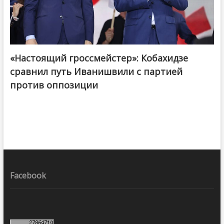
«Настоящий гроссмейстер»: Кобахидзе
@ქართული ოცნება / Georgian Dream
сравнил путь Иванишвили с партией
против оппозиции
Facebook