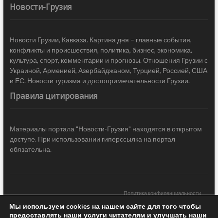
Новости-Грузия
Новости Грузии, Кавказа. Картина дня – главные события,
конфликты и происшествия, политика, бизнес, экономика,
культура, спорт, комментарии и прогнозы. Отношения Грузии с
Украиной, Арменией, Азербайджаном, Турцией, Россией, США
и ЕС. Новости туризма и достопримечательности Грузии.
Правила цитирования
Материалы портала "Новости-Грузия" находятся в открытом
доступе. При использовании гиперссылка на портал
обязательна.
Политика конфиденциальности
Мы используем cookies на нашем сайте для того чтобы
Новости Грузии
| Black Sea Press LTD © 2020 All Rights Reserved /
предоставлять наши услуги читателям и улучшать наши