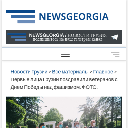
Skip
to
Нов
САМАЯ
content
АКТУАЛ
Гру
ИНФОР
О СОБ
В ГРУЗ
НОВОС
M
ГРУЗИИ
e
ОНЛАЙН
n
Новости Грузии
>
Все материалы
>
Главное
>
САЙТЕ 
u
Первые лица Грузии поздравили ветеранов с
НАЙДЕ
B
Днем Победы над фашизмом. ФОТО.
НОВОС
u
ПОЛИТ
t
ЭКОНО
t
КУЛЬТУ
o
СПОРТА
n
МНОГО