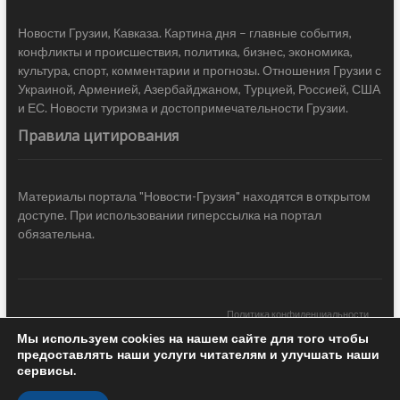
Новости Грузии, Кавказа. Картина дня – главные события,
конфликты и происшествия, политика, бизнес, экономика,
культура, спорт, комментарии и прогнозы. Отношения Грузии с
Украиной, Арменией, Азербайджаном, Турцией, Россией, США
и ЕС. Новости туризма и достопримечательности Грузии.
Правила цитирования
Материалы портала "Новости-Грузия" находятся в открытом
доступе. При использовании гиперссылка на портал
обязательна.
Политика конфиденциальности
Мы используем cookies на нашем сайте для того чтобы
Новости Грузии
| Black Sea Press LTD © 2020 All Rights Reserved /
предоставлять наши услуги читателям и улучшать наши
Design & development —
COCODO BRANDO
сервисы.