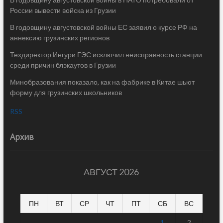
России вывести войска из Грузии
В годовщину августовской войны ЕС заявил о курсе РФ на
аннексию грузинских регионов
Техдиректор Ингури ГЭС исключил неисправность станции
среди причин блэкаутов в Грузии
Минобразования показало, как на фабрике в Китае шьют
форму для грузинских школьников
RSS
Архив
АВГУСТ 2026
ПН
ВТ
СР
ЧТ
ПТ
СБ
ВС
1
2