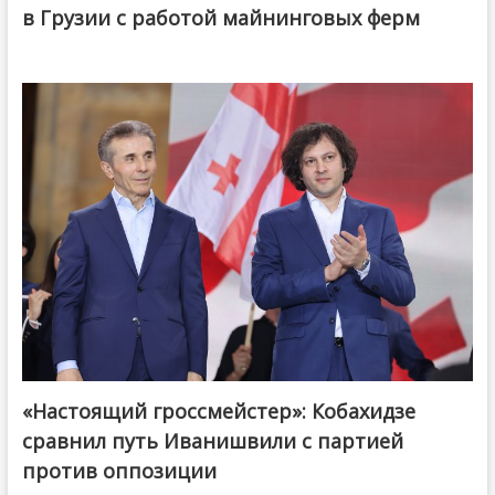
в Грузии с работой майнинговых ферм
«Настоящий гроссмейстер»: Кобахидзе
@ქართული ოცნება / Georgian Dream
сравнил путь Иванишвили с партией
против оппозиции