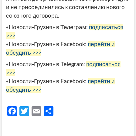
и не присоединились к составлению нового
союзного договора.
«Новости-Грузия» в Телеграм:
подписаться
>>>
«Новости-Грузия» в Facebook:
перейти и
обсудить >>>
«Новости-Грузия» в Telegram:
подписаться
>>>
«Новости-Грузия» в Facebook:
перейти и
обсудить >>>
F
T
E
О
ac
w
m
тп
e
itt
ai
р