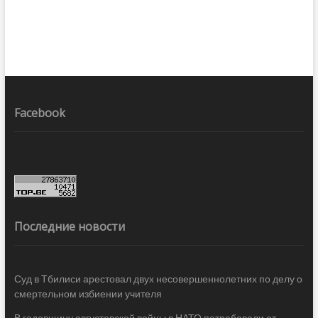
Facebook
Последние новости
Суд в Тбилиси арестовал двух несовершеннолетних по делу о
смертельном избиении учителя
В годовщину августовской войны в НАТО потребовали от