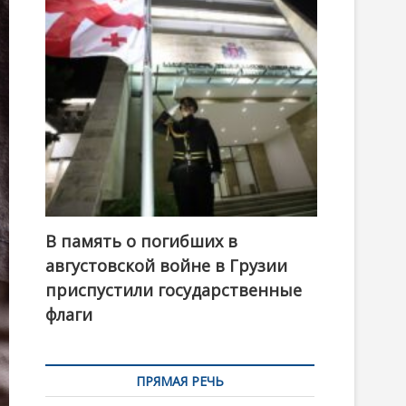
t
o
n
В память о погибших в
августовской войне в Грузии
приспустили государственные
флаги
ПРЯМАЯ РЕЧЬ