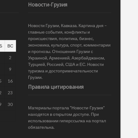
Новости-Грузия
Новости Грузии, Кавказа. Картина дня –
главные события, конфликты и
происшествия, политика, бизнес,
экономика, культура, спорт, комментарии
Б
ВС
и прогнозы. Отношения Грузии с
1
2
Украиной, Арменией, Азербайджаном,
Турцией, Россией, США и ЕС. Новости
8
9
туризма и достопримечательности
Грузии.
5
16
Правила цитирования
2
23
9
30
Материалы портала "Новости-Грузия"
находятся в открытом доступе. При
использовании гиперссылка на портал
обязательна.