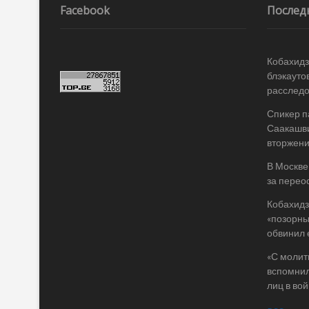
записям
Facebook
Послед
Кобахидз
блэкауто
расслед
Спикер п
Саакашви
вторжени
В Москве
за перео
Кобахидз
«позорны
обвинил 
«С молит
вспомнил
лиц в во