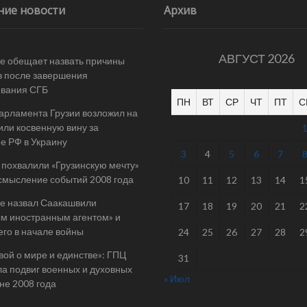
ние новости
Архив
АВГУСТ 2026
е обещает назвать причины
в после завершения
ования СГБ
ПН
ВТ
СР
ЧТ
ПТ
С
арламента Грузии возложил на
ли косвенную вину за
е РФ в Украину
3
4
5
6
7
 похвалили «Грузинскую мечту»
смысление событий 2008 года
10
11
12
13
14
1
е назвал Саакашвили
17
18
19
20
21
2
м иностранным агентом» и
его в начале войны
24
25
26
27
28
2
вой о мире и единстве»: ГПЦ
31
а подвиг военных и духовных
« Июл
йне 2008 года