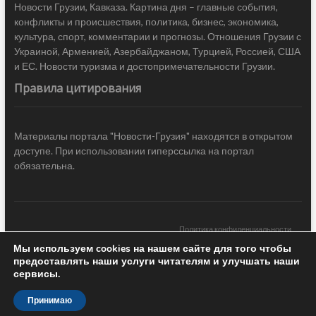
Новости Грузии, Кавказа. Картина дня – главные события,
конфликты и происшествия, политика, бизнес, экономика,
культура, спорт, комментарии и прогнозы. Отношения Грузии с
Украиной, Арменией, Азербайджаном, Турцией, Россией, США
и ЕС. Новости туризма и достопримечательности Грузии.
Правила цитирования
Материалы портала "Новости-Грузия" находятся в открытом
доступе. При использовании гиперссылка на портал
обязательна.
Политика конфиденциальности
Мы используем cookies на нашем сайте для того чтобы
Новости Грузии
| Black Sea Press LTD © 2020 All Rights Reserved /
предоставлять наши услуги читателям и улучшать наши
Design & development —
COCODO BRANDO
сервисы.
Принимаю