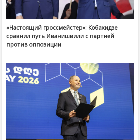
«Настоящий гроссмейстер»: Кобахидзе
@ქართული ოცნება / Georgian Dream
сравнил путь Иванишвили с партией
против оппозиции