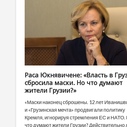
личный
выбор.
Мир
больше
никогда
не
будет
прежним»
Раса Юкнявичене: «Власть в Гру
сбросила маски. Но что думают
жители Грузии?»
«Маски наконец сброшены. 12 лет Иваниш
и «Грузинская мечта» продвигали политику
Кремля, игнорируя стремления ЕС и НАТО.
что думают жители Грузии? Действительно 