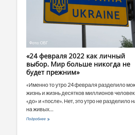
Фото: ОВГ
«24 февраля 2022 как личный
выбор. Мир больше никогда не
будет прежним»
«Именно то утро 24 февраля разделило мо
жизнь и жизнь десятков миллионов человек
«до» и «после». Нет, это утро не разделило н
на живых…
«24
Подробнее
февраля
2022
как