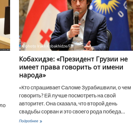
©photo Irakli Kobakhidze/FB
Кобахидзе: «Президент Грузии не
имеет права говорить от имени
народа»
«Кто спрашивает Саломе Зурабишвили, о чем
говорить? Ей лучше посмотреть на свой
авторитет. Она сказала, что второй день
ыло
свадьбы сорван и это своего рода победа…
Кобахидзе:
Подробнее
«Президент
Грузии