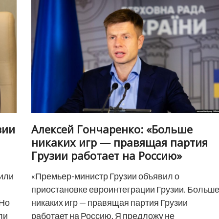
Патриарха
всея
Грузии
Илии
II
зии
Алексей Гончаренко: «Больше
никаких игр — правящая партия
Грузии работает на Россию»
вили
«Премьер-министр Грузии объявил о
приостановке евроинтеграции Грузии. Больш
 Но
никаких игр — правящая партия Грузии
ли
работает на Россию. Я предложу не