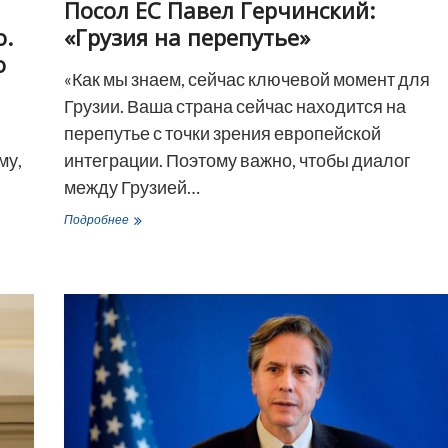
Посол ЕС Павел Герчинский:
о.
«Грузия на перепутье»
о
«Как мы знаем, сейчас ключевой момент для
Грузии. Ваша страна сейчас находится на
перепутье с точки зрения европейской
му,
интеграции. Поэтому важно, чтобы диалог
между Грузией…
Посол
Подробнее
ЕС
Павел
Герчинский:
«Грузия
на
перепутье»