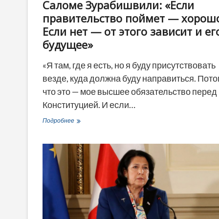
Саломе Зурабишвили: «Если
правительство поймет — хорош
Если нет — от этого зависит и ег
будущее»
«Я там, где я есть, но я буду присутствовать
везде, куда должна буду направиться. Пото
что это — мое высшее обязательство перед
Конституцией. И если…
Саломе
Подробнее
Зурабишвили:
«Если
правительство
поймет
—
хорошо.
Если
нет
—
от
этого