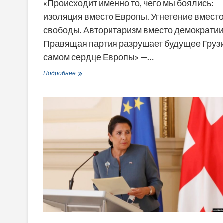
«Происходит именно то, чего мы боялись:
изоляция вместо Европы. Угнетение вмест
свободы. Авторитаризм вместо демократии
Правящая партия разрушает будущее Грузи
самом сердце Европы» —…
Михаэль
Подробнее
Рот:
«Правящая
партия
разрушает
будущее
Грузии»