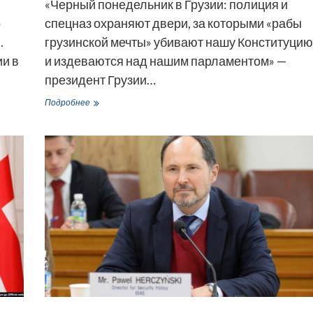
«Черный понедельник в Грузии: полиция и
о
спецназ охраняют двери, за которыми «рабы
.
грузинской мечты» убивают нашу Конституцию
и в
и издеваются над нашим парламентом» —
президент Грузии…
Саломе
Подробнее
Зурабишвили:
«Черный
понедельник
в
Грузии»