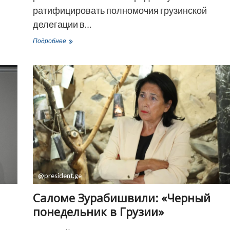
ратифицировать полномочия грузинской
делегации в…
Алексей
Подробнее
Гончаренко:
«Больше
никаких
игр
—
правящая
партия
Грузии
работает
на
Россию»
@president.ge
Саломе Зурабишвили: «Черный
понедельник в Грузии»