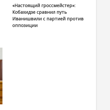
«Настоящий гроссмейстер»:
@ქართული ოცნება / Georgian Dream
Кобахидзе сравнил путь
Иванишвили с партией против
оппозиции