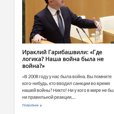
правительство
Ираклий Гарибашвили: «Где
логика? Наша война была не
война?»
«В 2008 году у нас была война. Вы помните
кого-нибудь, кто вводил санкции во время
нашей войны? Никто! Ни у кого в мире не б
ни правильной реакции,…
Ираклий
Подробнее
Гарибашвили: