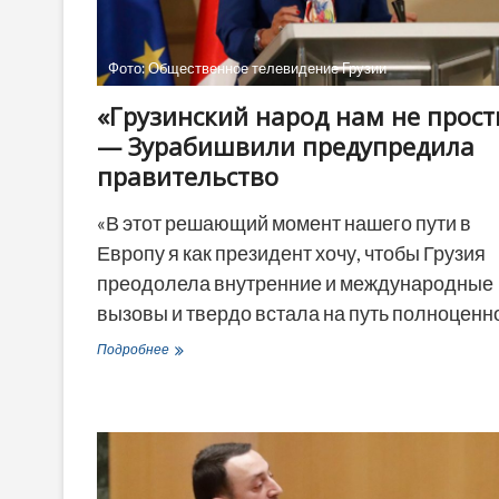
зависит
и
его
Фото: Общественное телевидение Грузии
будущее»
«Грузинский народ нам не прост
— Зурабишвили предупредила
правительство
«В этот решающий момент нашего пути в
Европу я как президент хочу, чтобы Грузия
преодолела внутренние и международные
вызовы и твердо встала на путь полноцен
«Грузинский
Подробнее
народ
нам
не
простит»
—
Зурабишвили
предупредила