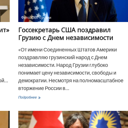
Фото: ОВГ Грузии
ит»
Госсекретарь США поздравил
Грузию с Днем независимости
«От имени Соединенных Штатов Америки
поздравляю грузинский народ с Днем
независимости. Народ Грузии глубоко
понимает цену независимости, свободы и
ной…
демократии. Несмотря на полномасштабное
вторжение России в…
Госсекретарь
Подробнее
США
поздравил
Грузию
с
Днем
независимости