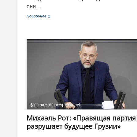
они…
Раса
Подробнее
Юкнявичене:
«Власть
в
Грузии
сбросила
маски.
Но
что
думают
жители
Грузии?»
@ picture alliance/photothek
Михаэль Рот: «Правящая партия
разрушает будущее Грузии»