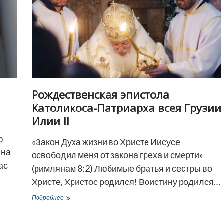
Рождественская эпистола
Католикоса-Патриарха всея Грузии
Илии II
ю
«Закон Духа жизни во Христе Иисусе
 на
освободил меня от закона греха и смерти»
ас
(римлянам 8:2) Любимые братья и сестры во
Христе, Христос родился! Воистину родился…
Рождественская
Подробнее
эпистола
Католикоса-