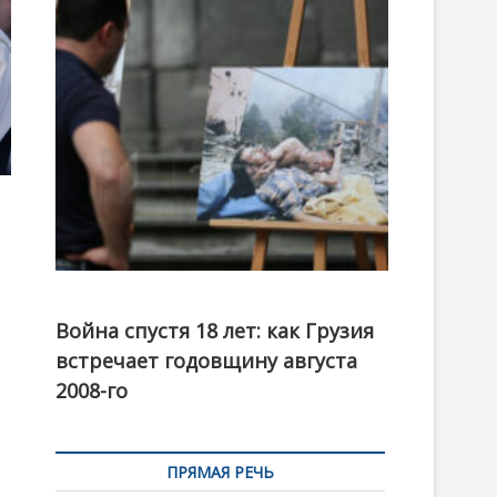
t
o
n
Фотовыставка на тему августовской войны 2008
года в Тбилиси, август 2018 года. Фото: Первый
Война спустя 18 лет: как Грузия
канал
встречает годовщину августа
2008-го
ПРЯМАЯ РЕЧЬ