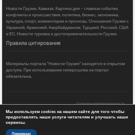
Новости Грузии, Кавказа. Картина дня – главные события,
конфликты и происшествия, политика, бизнес, экономика,
культура, спорт, комментарии и прогнозы. Отношения Грузии с
Украиной, Арменией, Азербайджаном, Турцией, Россией, США
и ЕС. Новости туризма и достопримечательности Грузии.
Правила цитирования
Материалы портала "Новости-Грузия" находятся в открытом
доступе. При использовании гиперссылка на портал
обязательна.
Политика конфиденциальности
Мы используем cookies на нашем сайте для того чтобы
Новости Грузии
| Black Sea Press LTD © 2020 All Rights Reserved /
предоставлять наши услуги читателям и улучшать наши
Design & development —
COCODO BRANDO
сервисы.
Принимаю