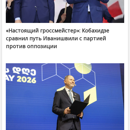
«Настоящий гроссмейстер»: Кобахидзе
@ქართული ოცნება / Georgian Dream
сравнил путь Иванишвили с партией
против оппозиции