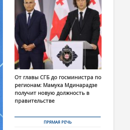
t
o
n
От главы СГБ до госминистра по
регионам: Мамука Мдинарадзе
получит новую должность в
правительстве
ПРЯМАЯ РЕЧЬ