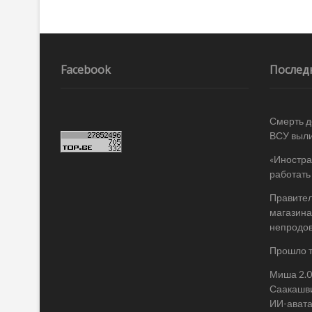
o
и
k
ть
Навигация
по
записям
Facebook
Послед
Смерть д
ВСУ выли
«Иностра
работать
Правител
магазина
непродо
Прошло т
Миша 2.0
Саакашви
ИИ-ават