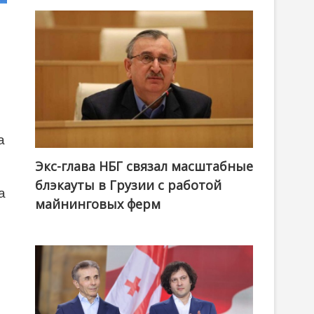
а
Экс-глава НБГ связал масштабные
блэкауты в Грузии с работой
а
майнинговых ферм