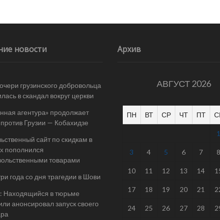
ние новости
Архив
АВГУСТ 2026
очери грузинского добровольца
лась в скандал вокруг церкви
нная агентура» продолжает
ПН
ВТ
СР
ЧТ
ПТ
С
 против Грузии — Кобахидзе
ьственный сайт по скидкам в
х пополнился
3
4
5
6
7
вольственными товарами
10
11
12
13
14
1
ри года со дня трагедии в Шови
17
18
19
20
21
2
: Находящийся в тюрьме
ли анонсировал запуск своего
24
25
26
27
28
2
ара