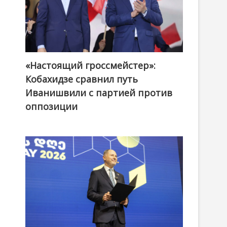
«Настоящий гроссмейстер»:
@ქართული ოცნება / Georgian Dream
Кобахидзе сравнил путь
Иванишвили с партией против
оппозиции