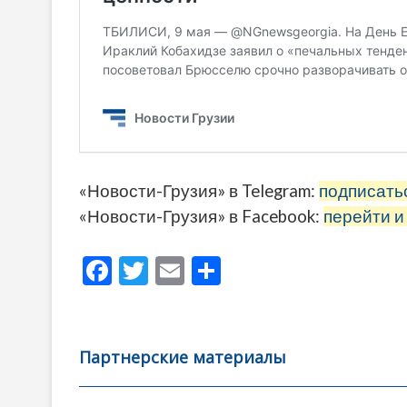
«Новости-Грузия» в Telegram:
подписать
«Новости-Грузия» в Facebook:
перейти и
F
T
E
О
ac
w
m
тп
e
itt
ai
р
b
er
l
а
Партнерские материалы
o
в