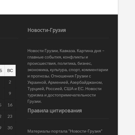
Новости-Грузия
Новости Грузии, Кавказа. Картина дня –
главные события, конфликты и
происшествия, политика, бизнес,
экономика, культура, спорт, комментарии
Б
ВС
и прогнозы. Отношения Грузии с
1
2
Украиной, Арменией, Азербайджаном,
Турцией, Россией, США и ЕС. Новости
8
9
туризма и достопримечательности
Грузии.
5
16
Правила цитирования
2
23
9
30
Материалы портала "Новости-Грузия"