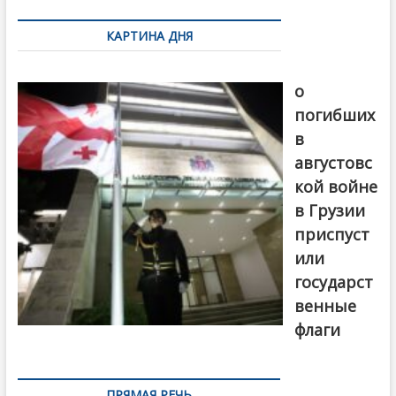
по
КАРТИНА ДНЯ
записям
В память
о
погибших
в
августовс
кой войне
в Грузии
приспуст
или
государст
венные
флаги
ПРЯМАЯ РЕЧЬ