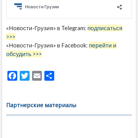
«Новости-Грузия» в Telegram:
подписаться
>>>
«Новости-Грузия» в Facebook:
перейти и
обсудить >>>
F
T
E
О
ac
w
m
тп
e
itt
ai
р
b
er
l
а
Партнерские материалы
o
в
o
и
k
ть
Навигация