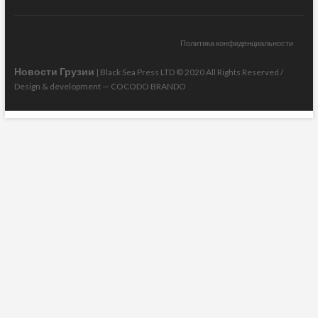
Политика конфиденциальности
Новости Грузии
| Black Sea Press LTD © 2020 All Rights Reserved /
Design & development —
COCODO BRANDO