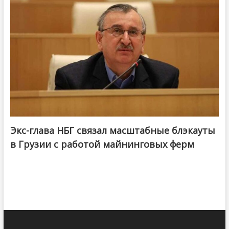
Экс-глава НБГ связал масштабные блэкауты
в Грузии с работой майнинговых ферм