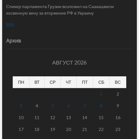
Спикер парламента Грузии возложил на Саакашвили
косвенную вину за вторжение РФ в Украину
RSS
Архив
АВГУСТ 2026
ПН
ВТ
СР
ЧТ
ПТ
СБ
ВС
1
2
3
4
5
6
7
8
9
10
11
12
13
14
15
16
17
18
19
20
21
22
23