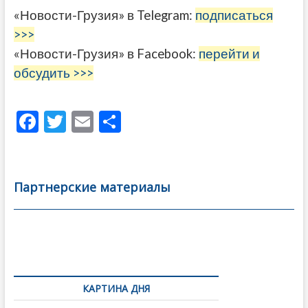
«Новости-Грузия» в Telegram:
подписаться
>>>
«Новости-Грузия» в Facebook:
перейти и
обсудить >>>
F
T
E
О
ac
w
m
тп
e
itt
ai
р
b
er
l
а
Партнерские материалы
o
в
o
и
k
ть
Навигация
по
КАРТИНА ДНЯ
записям