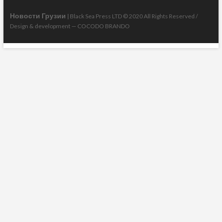
Новости Грузии
| Black Sea Press LTD © 2020 All Rights Reserved /
Design & development —
COCODO BRANDO