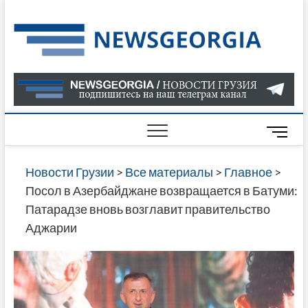
Skip
to
Нов
САМАЯ
content
АКТУАЛ
Гру
ИНФОР
О СОБ
В ГРУЗ
НОВОС
M
ГРУЗИИ
e
ОНЛАЙН
n
Новости Грузии
>
Все материалы
>
Главное
>
САЙТЕ 
u
Посол в Азербайджане возвращается в Батуми:
НАЙДЕ
B
Патарадзе вновь возглавит правительство
НОВОС
u
Аджарии
ПОЛИТ
t
ЭКОНО
t
КУЛЬТУ
o
СПОРТА
n
МНОГО