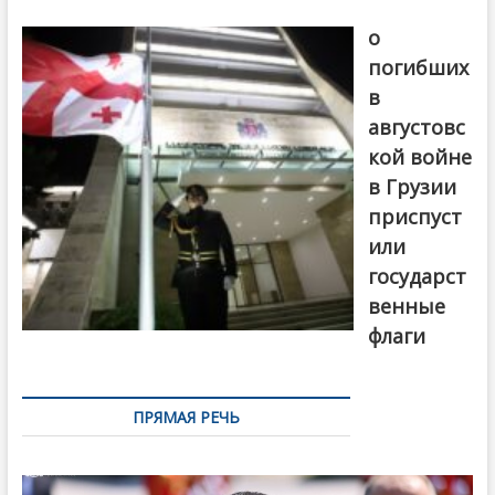
В память
о
погибших
в
августовс
кой войне
в Грузии
приспуст
или
государст
венные
флаги
ПРЯМАЯ РЕЧЬ