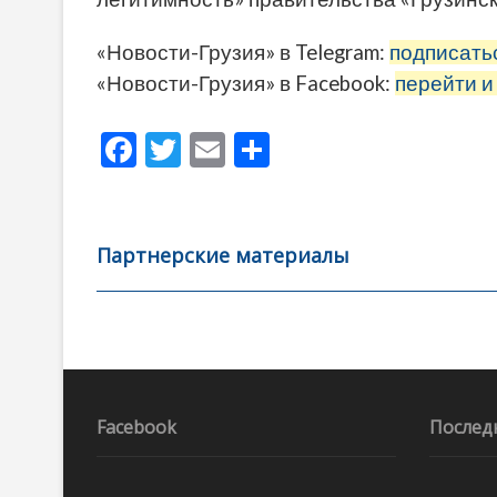
«Новости-Грузия» в Telegram:
подписать
«Новости-Грузия» в Facebook:
перейти и
F
T
E
О
ac
w
m
тп
e
itt
ai
р
b
er
l
а
Партнерские материалы
o
в
o
и
k
ть
Навигация
по
записям
Facebook
Послед