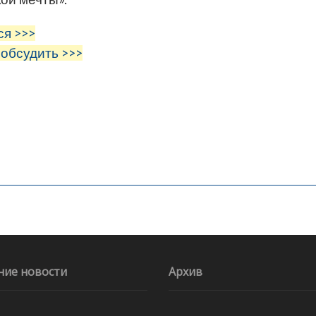
ся >>>
 обсудить >>>
ние новости
Архив