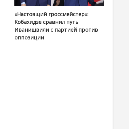
«Настоящий гроссмейстер»:
@ქართული ოცნება / Georgian Dream
Кобахидзе сравнил путь
Иванишвили с партией против
оппозиции