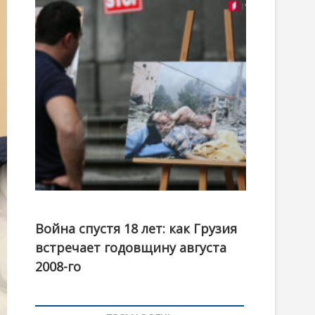
t
o
n
Фотовыставка на тему августовской войны 2008
года в Тбилиси, август 2018 года. Фото: Первый
Война спустя 18 лет: как Грузия
канал
встречает годовщину августа
2008-го