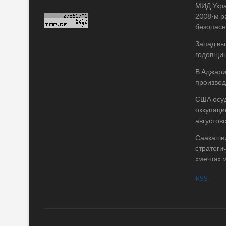
МИД Укра
2008-м р
безопасн
Запад вы
годовщин
В Аджари
производ
США осу
оккупаци
августов
Саакашви
стратегич
«мечта» 
RSS