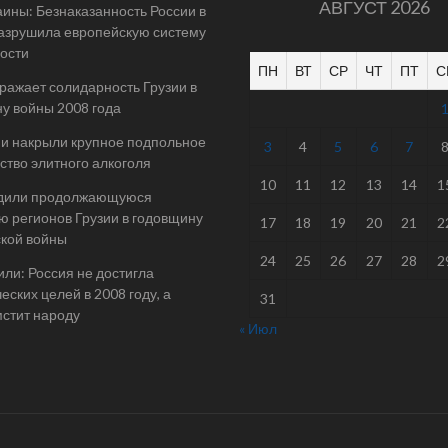
АВГУСТ 2026
ины: Безнаказанность России в
азрушила европейскую систему
ости
ПН
ВТ
СР
ЧТ
ПТ
С
ражает солидарность Грузии в
у войны 2008 года
и накрыли крупное подпольное
3
4
5
6
7
ство элитного алкоголя
10
11
12
13
14
1
дили продолжающуюся
ю регионов Грузии в годовщину
17
18
19
20
21
2
ской войны
24
25
26
27
28
2
ли: Россия не достигла
еских целей в 2008 году, а
31
мстит народу
« Июл