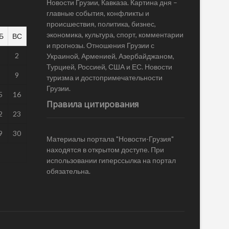
Новости Грузии, Кавказа. Картина дня –
главные события, конфликты и
происшествия, политика, бизнес,
экономика, культура, спорт, комментарии
Б
ВС
и прогнозы. Отношения Грузии с
1
2
Украиной, Арменией, Азербайджаном,
Турцией, Россией, США и ЕС. Новости
8
9
туризма и достопримечательности
Грузии.
5
16
Правила цитирования
2
23
9
30
Материалы портала "Новости-Грузия"
находятся в открытом доступе. При
использовании гиперссылка на портал
обязательна.