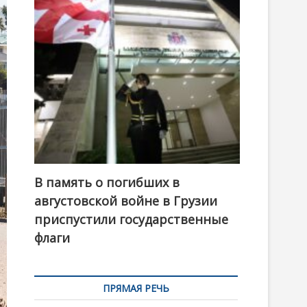
t
o
n
В память о погибших в
августовской войне в Грузии
приспустили государственные
флаги
ПРЯМАЯ РЕЧЬ