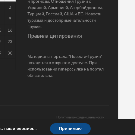
и прогнозы. Отношения Грузии с
1
2
Украиной, Арменией, Азербайджаном,
Турцией, Россией, США и ЕС. Новости
8
9
туризма и достопримечательности
Грузии.
5
16
Правила цитирования
2
23
9
30
Материалы портала "Новости-Грузия"
находятся в открытом доступе. При
использовании гиперссылка на портал
обязательна.
Политика конфиденциальности
ть наши сервисы.
Принимаю