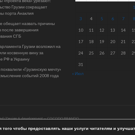
 «проекта века» урезают:
ьство Грузии сокращает
ы порта Анаклия
3
4
5
6
7
е обещает назвать причины
в после завершения
10
11
12
13
14
1
ования СГБ
17
18
19
20
21
2
арламента Грузии возложил на
ли косвенную вину за
24
25
26
27
28
2
е РФ в Украину
31
 похвалили «Грузинскую мечту»
« Июл
смысление событий 2008 года
rved / Design & development —
COCODO BRANDO
я того чтобы предоставлять наши услуги читателям и улучша