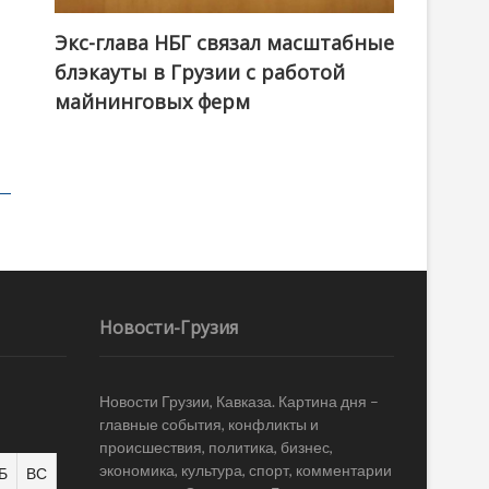
Экс-глава НБГ связал масштабные
блэкауты в Грузии с работой
майнинговых ферм
Новости-Грузия
Новости Грузии, Кавказа. Картина дня –
главные события, конфликты и
происшествия, политика, бизнес,
экономика, культура, спорт, комментарии
Б
ВС