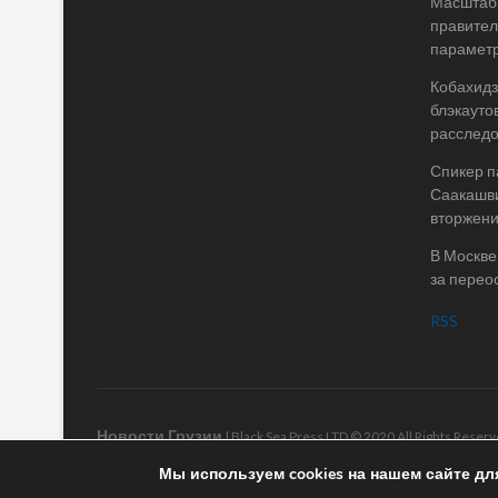
Масштабы
правител
параметр
Кобахидз
блэкауто
расслед
Спикер п
Саакашви
вторжени
В Москве
за перео
RSS
Новости Грузии
| Black Sea Press LTD © 2020 All Rights Rese
Мы используем cookies на нашем сайте дл