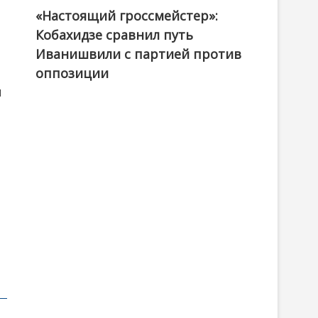
«Настоящий гроссмейстер»:
@ქართული ოცნება / Georgian Dream
Кобахидзе сравнил путь
Иванишвили с партией против
оппозиции
я