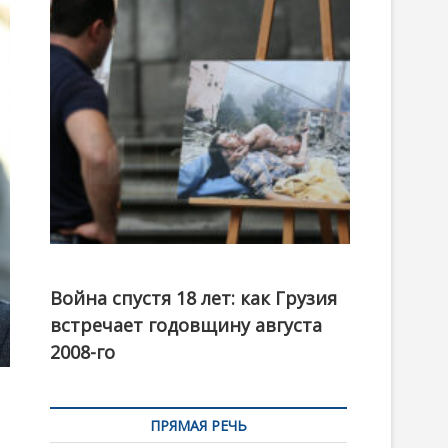
t
o
n
Фотовыставка на тему августовской войны 2008
года в Тбилиси, август 2018 года. Фото: Первый
Война спустя 18 лет: как Грузия
канал
встречает годовщину августа
2008-го
ПРЯМАЯ РЕЧЬ