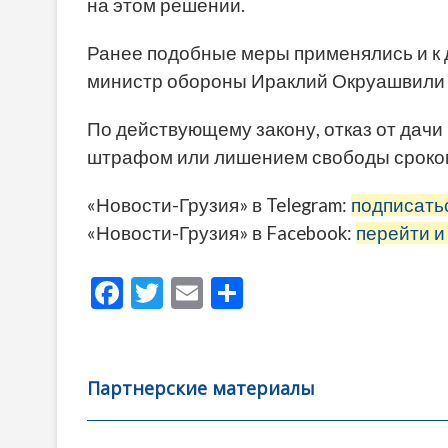
на этом решении.
Ранее подобные меры применялись и к
министр обороны Ираклий Окруашвили у
По действующему закону, отказ от дач
штрафом или лишением свободы сроком 
«Новости-Грузия» в Telegram:
подписать
«Новости-Грузия» в Facebook:
перейти и
F
T
E
О
ac
w
m
тп
e
itt
ai
р
b
er
l
а
Партнерские материалы
o
в