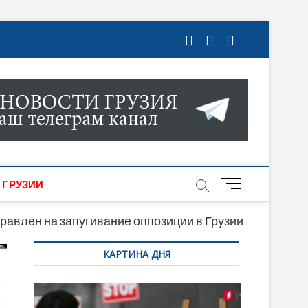
ГРУЗИИ. НОВОСТИ ГРУЗИИ ОНЛАЙН. НА
МИКИ, КУЛЬТУРЫ, СПОРТА И МНОГОЕ
M
 ГРУЗИИ
e
n
равлен на запугивание оппозиции в Грузии
u
КАРТИНА ДНЯ
B
u
t