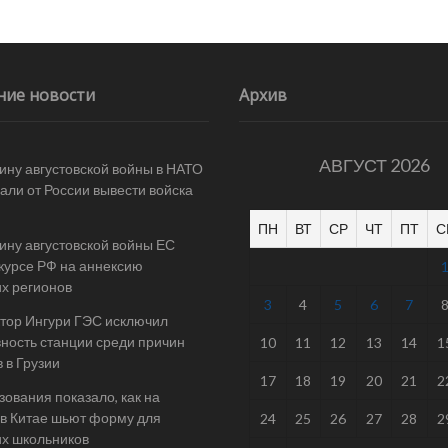
ние новости
Архив
АВГУСТ 2026
ину августовской войны в НАТО
али от России вывести войска
ПН
ВТ
СР
ЧТ
ПТ
С
ину августовской войны ЕС
 курсе РФ на аннексию
их регионов
3
4
5
6
7
тор Ингури ГЭС исключил
ность станции среди причин
10
11
12
13
14
1
 в Грузии
17
18
19
20
21
2
ования показало, как на
в Китае шьют форму для
24
25
26
27
28
2
их школьников