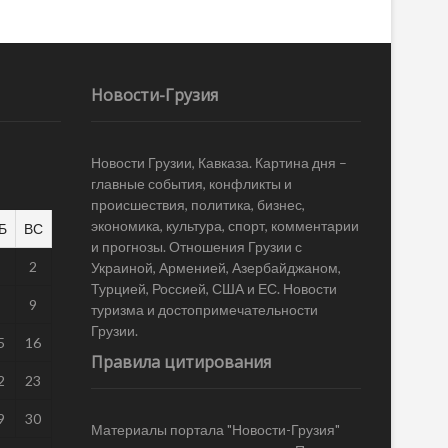
Новости-Грузия
Новости Грузии, Кавказа. Картина дня –
главные события, конфликты и
происшествия, политика, бизнес,
экономика, культура, спорт, комментарии
Б
ВС
и прогнозы. Отношения Грузии с
1
2
Украиной, Арменией, Азербайджаном,
Турцией, Россией, США и ЕС. Новости
8
9
туризма и достопримечательности
Грузии.
5
16
Правила цитирования
2
23
9
30
Материалы портала "Новости-Грузия"