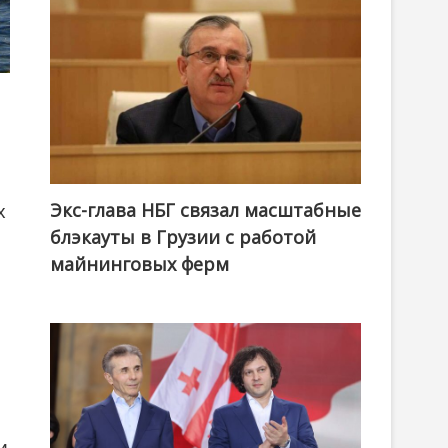
Экс-глава НБГ связал масштабные
х
блэкауты в Грузии с работой
майнинговых ферм
и