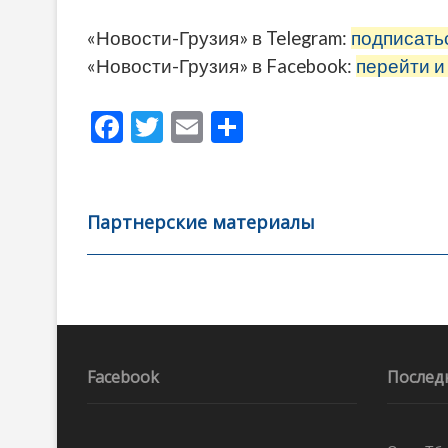
«Новости-Грузия» в Telegram:
подписать
«Новости-Грузия» в Facebook:
перейти и
F
T
E
О
ac
w
m
тп
e
itt
ai
р
b
er
l
а
Партнерские материалы
o
в
o
и
k
ть
Навигация
по
записям
Facebook
Послед