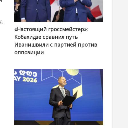
на
«Настоящий гроссмейстер»:
@ქართული ოცნება / Georgian Dream
Кобахидзе сравнил путь
Иванишвили с партией против
оппозиции