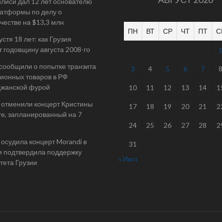
илиси дал 12 лет основателю
атформы по делу о
естве на $13,3 млн
ПН
ВТ
СР
ЧТ
ПТ
С
стя 18 лет: как Грузия
т годовщину августа 2008-го
 сообщили о попытке транзита
3
4
5
6
7
ионных товаров в РФ
джанской фурой
10
11
12
13
14
1
 отменили концерт Кристины
17
18
19
20
21
2
е, запланированный на 7
24
25
26
27
28
2
осудила концерт Morandi в
31
и подтвердила поддержку
« Июл
тета Грузии