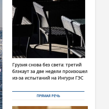
t
o
n
Грузия снова без света: третий
блэкаут за две недели произошел
из-за испытаний на Ингури ГЭС
ПРЯМАЯ РЕЧЬ