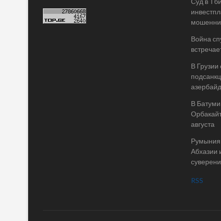
Суд в Тб
инвестпл
мошеннич
Война спу
встречае
В Грузии
подсанкц
азербай
В Батуми
Орбакайт
августа
Румыния 
Абхазии 
суверени
RSS