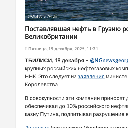
@Olaf Alien/Flickr
Поставлявшая нефть в Грузию р
Великобритании
Пятница, 19 декабря, 2025, 11:31
ТБИЛИСИ, 19 декабря –
@NGnewsgeorg
крупных российских нефтегазовых комп
ННК. Это следует из
заявления
министе
Королевства.
В совокупности эти компании приносят 
обеспечивая до 10% российского нефтя
казну Путина, подпитывая разрушение в
Л
ицензия
британского Минфина отводит