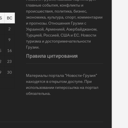
главные события, конфликты и
происшествия, политика, бизнес,
экономика, культура, спорт, комментарии
Б
ВС
и прогнозы. Отношения Грузии с
1
2
Украиной, Арменией, Азербайджаном,
Турцией, Россией, США и ЕС. Новости
8
9
туризма и достопримечательности
Грузии.
5
16
Правила цитирования
2
23
9
30
Материалы портала "Новости-Грузия"
находятся в открытом доступе. При
использовании гиперссылка на портал
обязательна.