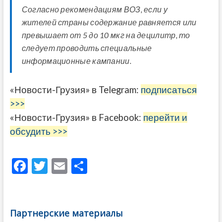
Согласно рекомендациям ВОЗ, если у
жителей страны содержание равняется или
превышает от 5 до 10 мкг на децилитр, то
следует проводить специальные
информационные кампании.
«Новости-Грузия» в Telegram:
подписаться
>>>
«Новости-Грузия» в Facebook:
перейти и
обсудить >>>
F
T
E
О
ac
w
m
тп
e
itt
ai
р
b
er
l
а
Партнерские материалы