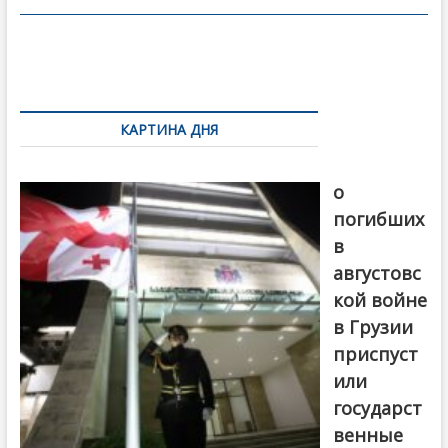
o
в
o
и
k
ть
Навигация
по
КАРТИНА ДНЯ
записям
В память
о
погибших
в
августовс
кой войне
в Грузии
приспуст
или
государст
венные