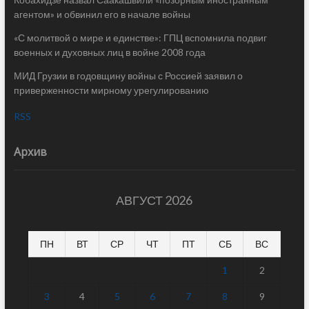
агентом» и обвинил его в начале войны
«С молитвой о мире и единстве»: ГПЦ вспомнила подвиг
военных и духовных лиц в войне 2008 года
МИД Грузии в годовщину войны с Россией заявил о
приверженности мирному урегулированию
RSS
Архив
АВГУСТ 2026
ПН
ВТ
СР
ЧТ
ПТ
СБ
ВС
1
2
3
4
5
6
7
8
9