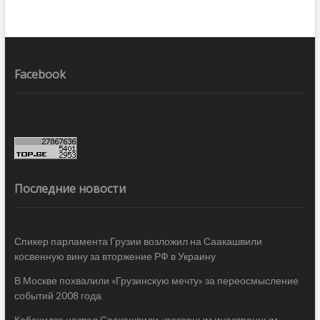
Facebook
Последние новости
Спикер парламента Грузии возложил на Саакашвили
косвенную вину за вторжение РФ в Украину
В Москве похвалили «Грузинскую мечту» за переосмысление
событий 2008 года
Кобахидзе назвал Саакашвили «позорным иностранным