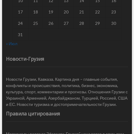
10
11
12
13
14
15
16
17
18
19
20
21
22
23
24
25
26
27
28
29
30
31
« Июл
Новости-Грузия
Новости Грузии, Кавказа. Картина дня – главные события,
конфликты и происшествия, политика, бизнес, экономика,
культура, спорт, комментарии и прогнозы. Отношения Грузии с
Украиной, Арменией, Азербайджаном, Турцией, Россией, США
и ЕС. Новости туризма и достопримечательности Грузии.
Правила цитирования
Материалы портала "Новости-Грузия" находятся в открытом