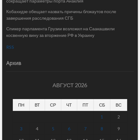
сокращает параметры порта Анаклия
Кобахидзе обещает назвать причины блэкаутов после
завершения расследования СГБ
Спикер парламента Грузии возложил на Саакашвили
косвенную вину за вторжение РФ в Украину
RSS
Архив
АВГУСТ 2026
ПН
ВТ
СР
ЧТ
ПТ
СБ
ВС
1
2
3
4
5
6
7
8
9