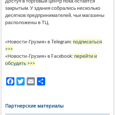
Доступ в торговый центр пока остается
закрытым. У здания собрались несколько
десятков предпринимателей, чьи магазины
расположены в ТЦ.
«Новости-Грузия» в Telegram:
подписаться
>>>
«Новости-Грузия» в Facebook:
перейти и
обсудить >>>
F
T
E
О
ac
w
m
тп
e
itt
ai
р
b
er
l
а
Партнерские материалы
o
в