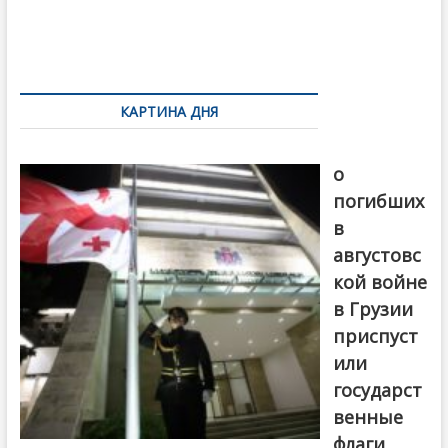
o
и
k
ть
Навигация
по
КАРТИНА ДНЯ
записям
В память
о
погибших
в
августовс
кой войне
в Грузии
приспуст
или
государст
венные
флаги