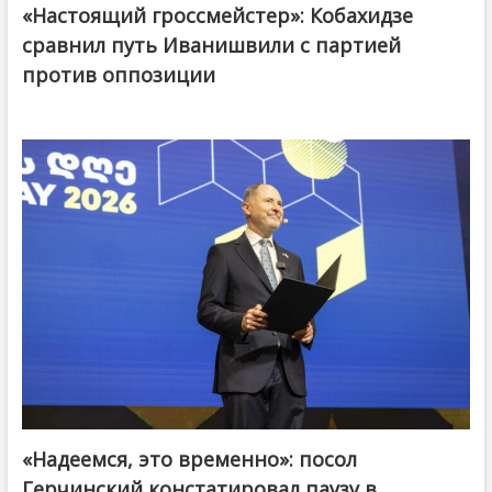
«Настоящий гроссмейстер»: Кобахидзе
@ქართული ოცნება / Georgian Dream
сравнил путь Иванишвили с партией
против оппозиции
«Надеемся, это временно»: посол
Герчинский констатировал паузу в