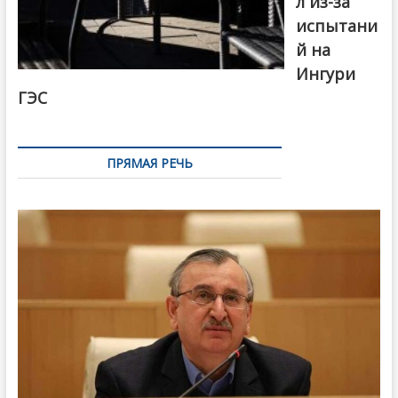
л из-за
испытани
й на
Ингури
ГЭС
ПРЯМАЯ РЕЧЬ