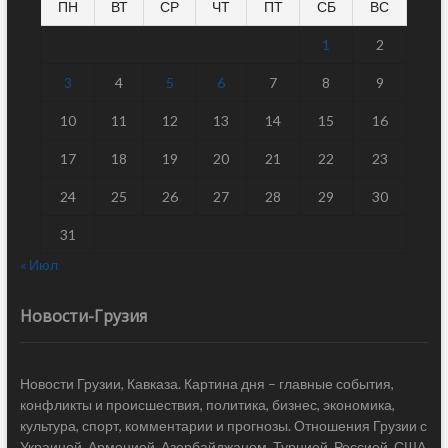
ПН
ВТ
СР
ЧТ
ПТ
СБ
ВС
1
2
3
4
5
6
7
8
9
10
11
12
13
14
15
16
17
18
19
20
21
22
23
24
25
26
27
28
29
30
31
« Июл
Новости-Грузия
Новости Грузии, Кавказа. Картина дня – главные события,
конфликты и происшествия, политика, бизнес, экономика,
культура, спорт, комментарии и прогнозы. Отношения Грузии с
Украиной, Арменией, Азербайджаном, Турцией, Россией, США