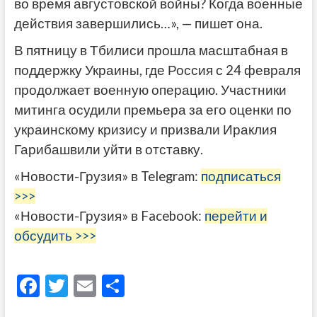
во время августовской войны? Когда военные
действия завершились…», — пишет она.
В пятницу в Тбилиси прошла масштабная в
поддержку Украины, где Россия с 24 февраля
продолжает военную операцию. Участники
митинга осудили премьера за его оценки по
украинскому кризису и призвали Ираклия
Гарибашвили уйти в отставку.
«Новости-Грузия» в Telegram:
подписаться
>>>
«Новости-Грузия» в Facebook:
перейти и
обсудить >>>
F
T
E
О
ac
w
m
тп