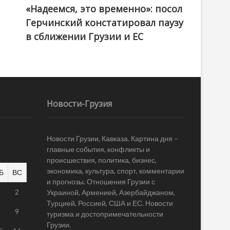
«Надеемся, это временно»: посол
Герчинский констатировал паузу
в сближении Грузии и ЕС
Новости-Грузия
Новости Грузии, Кавказа. Картина дня –
главные события, конфликты и
происшествия, политика, бизнес,
экономика, культура, спорт, комментарии
Б
ВС
и прогнозы. Отношения Грузии с
1
2
Украиной, Арменией, Азербайджаном,
Турцией, Россией, США и ЕС. Новости
8
9
туризма и достопримечательности
Грузии.