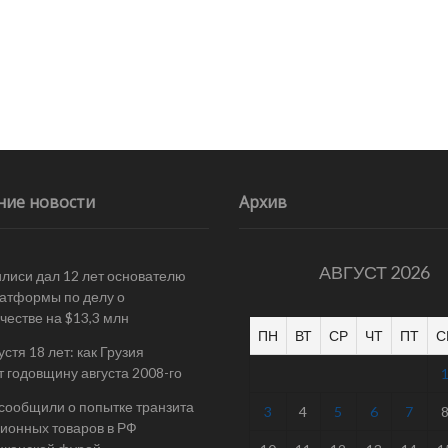
ние новости
Архив
АВГУСТ 2026
илиси дал 12 лет основателю
атформы по делу о
естве на $13,3 млн
ПН
ВТ
СР
ЧТ
ПТ
С
стя 18 лет: как Грузия
т годовщину августа 2008-го
 сообщили о попытке транзита
3
4
5
6
7
ионных товаров в РФ