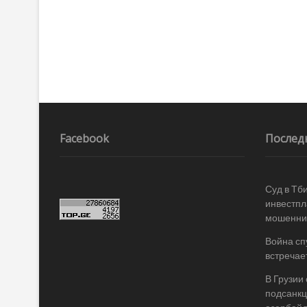
Facebook
Послед
Суд в Тб
инвестпл
мошеннич
Война спу
встречае
В Грузии
подсанкц