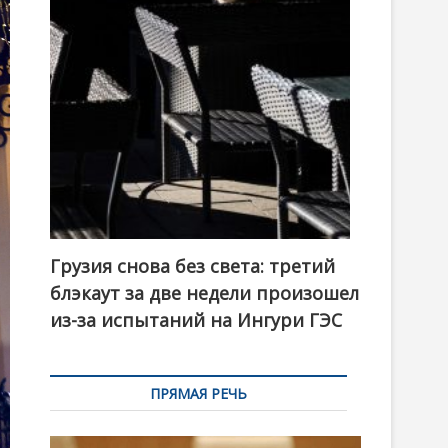
t
o
n
Грузия снова без света: третий
блэкаут за две недели произошел
из-за испытаний на Ингури ГЭС
ПРЯМАЯ РЕЧЬ