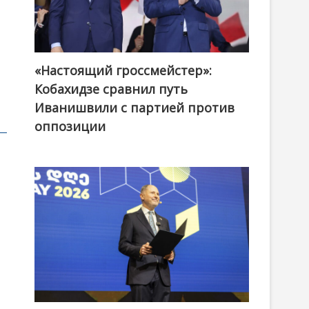
«Настоящий гроссмейстер»:
@ქართული ოცნება / Georgian Dream
Кобахидзе сравнил путь
Иванишвили с партией против
оппозиции