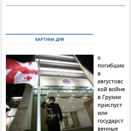
o
в
o
и
k
ть
Навигация
по
КАРТИНА ДНЯ
записям
В память
о
погибших
в
августовс
кой войне
в Грузии
приспуст
или
государст
венные