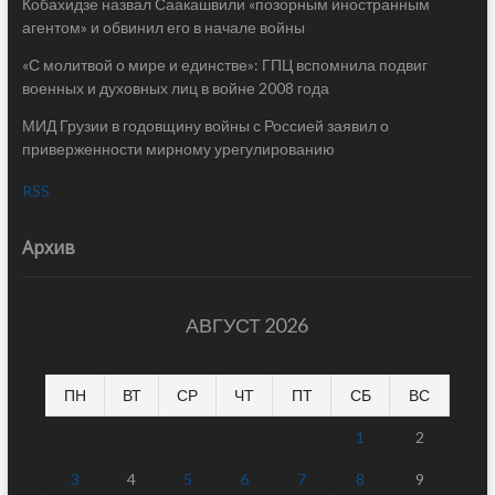
Кобахидзе назвал Саакашвили «позорным иностранным
агентом» и обвинил его в начале войны
«С молитвой о мире и единстве»: ГПЦ вспомнила подвиг
военных и духовных лиц в войне 2008 года
МИД Грузии в годовщину войны с Россией заявил о
приверженности мирному урегулированию
RSS
Архив
АВГУСТ 2026
ПН
ВТ
СР
ЧТ
ПТ
СБ
ВС
1
2
3
4
5
6
7
8
9