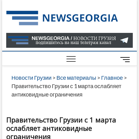
Skip
to
Нов
САМАЯ
content
АКТУАЛ
Гру
ИНФОР
О СОБ
В ГРУЗ
НОВОС
M
ГРУЗИИ
e
ОНЛАЙН
n
Новости Грузии
>
Все материалы
>
Главное
>
САЙТЕ 
u
Правительство Грузии с 1 марта ослабляет
НАЙДЕ
B
антиковидные ограничения
НОВОС
u
ПОЛИТ
t
ЭКОНО
t
Правительство Грузии с 1 марта
КУЛЬТУ
o
ослабляет антиковидные
СПОРТА
n
ограничения
МНОГО