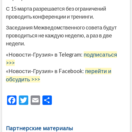
С 15 марта разрешается без ограничений
проводить конференции и тренинги.
Заседания Межведомственного совета будут
проводиться не каждую неделю, а раз в две
недели.
«Новости-Грузия» в Telegram:
подписаться
>>>
«Новости-Грузия» в Facebook:
перейти и
обсудить >>>
F
T
E
О
ac
w
m
тп
e
itt
ai
р
b
er
l
а
Партнерские материалы