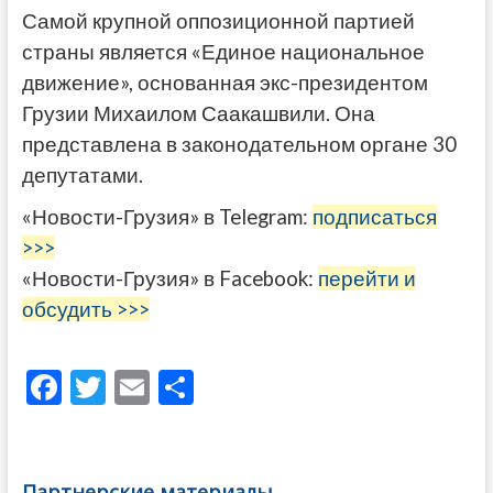
Самой крупной оппозиционной партией
страны является «Единое национальное
движение», основанная экс-президентом
Грузии Михаилом Саакашвили. Она
представлена в законодательном органе 30
депутатами.
«Новости-Грузия» в Telegram:
подписаться
>>>
«Новости-Грузия» в Facebook:
перейти и
обсудить >>>
F
T
E
О
ac
w
m
тп
e
itt
ai
р
b
er
l
а
Партнерские материалы