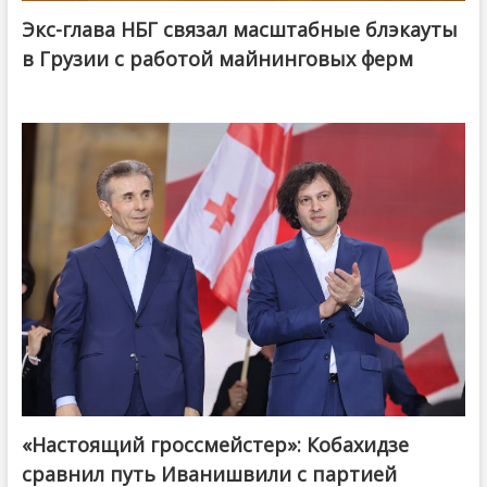
Экс-глава НБГ связал масштабные блэкауты
в Грузии с работой майнинговых ферм
«Настоящий гроссмейстер»: Кобахидзе
@ქართული ოცნება / Georgian Dream
сравнил путь Иванишвили с партией