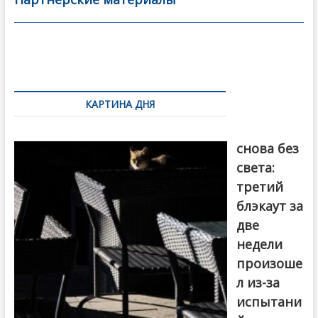
o
в
o
и
k
ть
Навигация
по
КАРТИНА ДНЯ
записям
Грузия
снова без
света:
третий
блэкаут за
две
недели
произоше
л из-за
испытани