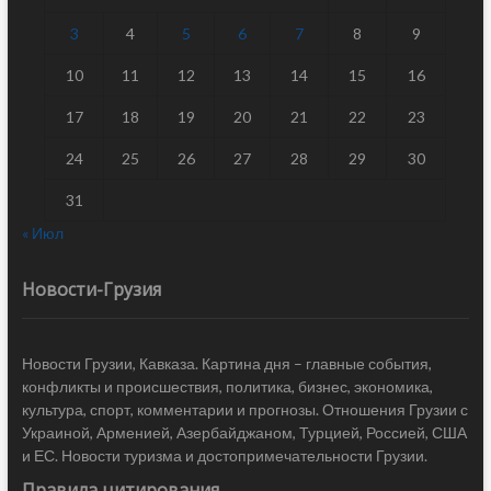
3
4
5
6
7
8
9
10
11
12
13
14
15
16
17
18
19
20
21
22
23
24
25
26
27
28
29
30
31
« Июл
Новости-Грузия
Новости Грузии, Кавказа. Картина дня – главные события,
конфликты и происшествия, политика, бизнес, экономика,
культура, спорт, комментарии и прогнозы. Отношения Грузии с
Украиной, Арменией, Азербайджаном, Турцией, Россией, США
и ЕС. Новости туризма и достопримечательности Грузии.
Правила цитирования