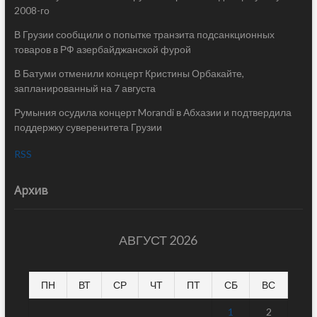
2008-го
В Грузии сообщили о попытке транзита подсанкционных
товаров в РФ азербайджанской фурой
В Батуми отменили концерт Кристины Орбакайте,
запланированный на 7 августа
Румыния осудила концерт Morandi в Абхазии и подтвердила
поддержку суверенитета Грузии
RSS
Архив
АВГУСТ 2026
ПН
ВТ
СР
ЧТ
ПТ
СБ
ВС
1
2