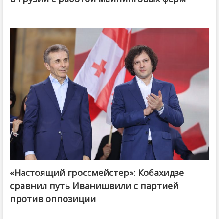
«Настоящий гроссмейстер»: Кобахидзе
@ქართული ოცნება / Georgian Dream
сравнил путь Иванишвили с партией
против оппозиции