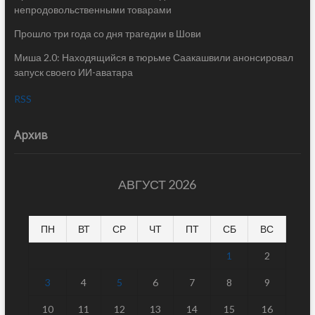
непродовольственными товарами
Прошло три года со дня трагедии в Шови
Миша 2.0: Находящийся в тюрьме Саакашвили анонсировал
запуск своего ИИ-аватара
RSS
Архив
АВГУСТ 2026
ПН
ВТ
СР
ЧТ
ПТ
СБ
ВС
1
2
3
4
5
6
7
8
9
10
11
12
13
14
15
16