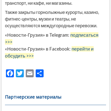
транспорт, ни кафе, ни магазины.
Также закрыты горнолыжные курорты, казино,
фитнес-центры, музеи и театры, не
осуществляются междугородные перевозки.
«Новости-Грузия» в Telegram:
подписаться
>>>
«Новости-Грузия» в Facebook:
перейти и
обсудить >>>
F
T
E
О
ac
w
m
тп
e
itt
ai
р
b
er
l
а
Партнерские материалы
o
в