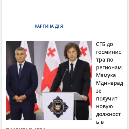
o
и
k
ть
Навигация
по
КАРТИНА ДНЯ
записям
От главы
СГБ до
госминис
тра по
регионам:
Мамука
Мдинарад
зе
получит
новую
должност
ь в