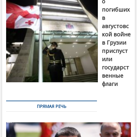
о
погибших
в
августовс
кой войне
в Грузии
приспуст
или
государст
венные
флаги
ПРЯМАЯ РЕЧЬ