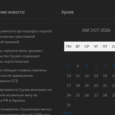
ние новости
Архив
АВГУСТ 2026
рузинского фотографа о горной
отмечен престижной
ой премией
ПН
ВТ
СР
ЧТ
ПТ
С
 «проекта века» урезают:
ьство Грузии сокращает
ы порта Анаклия
3
4
5
6
7
е обещает назвать причины
в после завершения
10
11
12
13
14
1
ования СГБ
17
18
19
20
21
2
арламента Грузии возложил на
ли косвенную вину за
24
25
26
27
28
2
е РФ в Украину
31
 похвалили «Грузинскую мечту»
« Июл
смысление событий 2008 года