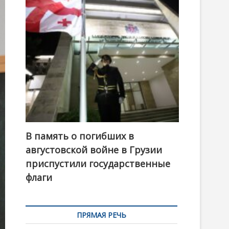
t
o
n
В память о погибших в
августовской войне в Грузии
приспустили государственные
флаги
ПРЯМАЯ РЕЧЬ