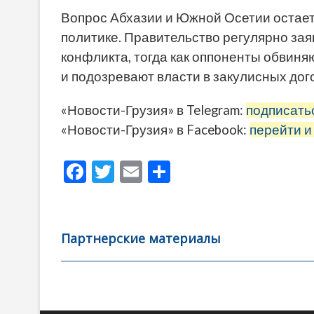
Вопрос Абхазии и Южной Осетии остает
политике. Правительство регулярно за
конфликта, тогда как оппоненты обвиня
и подозревают власти в закулисных дог
«Новости-Грузия» в Telegram:
подписать
«Новости-Грузия» в Facebook:
перейти и
F
T
E
О
ac
w
m
тп
e
itt
ai
р
b
er
l
а
Партнерские материалы
o
в
o
и
k
ть
Навигация