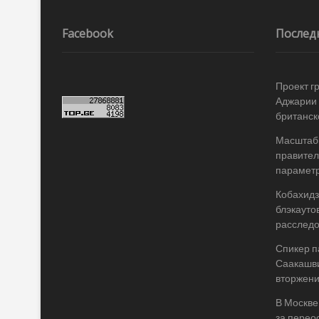
по
записям
Facebook
Послед
Проект г
Аджарии 
британск
Масштабы
правител
параметр
Кобахидз
блэкауто
расслед
Спикер п
Саакашви
вторжени
В Москве
за перео