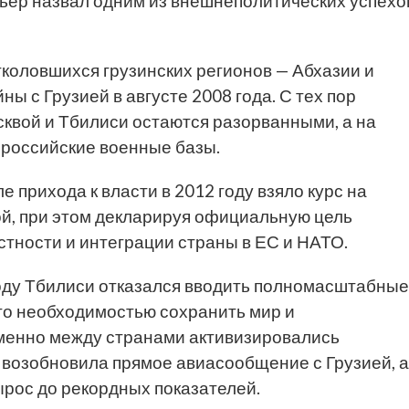
ьер назвал одним из внешнеполитических успехо
тколовшихся грузинских регионов — Абхазии и
ы с Грузией в августе 2008 года. С тех пор
квой и Тбилиси остаются разорванными, а на
 российские военные базы.
 прихода к власти в 2012 году взяло курс на
й, при этом декларируя официальную цель
тности и интеграции страны в ЕС и НАТО.
году Тбилиси отказался вводить полномасштабные
это необходимостью сохранить мир и
менно между странами активизировались
 возобновила прямое авиасообщение с Грузией, а
рос до рекордных показателей.