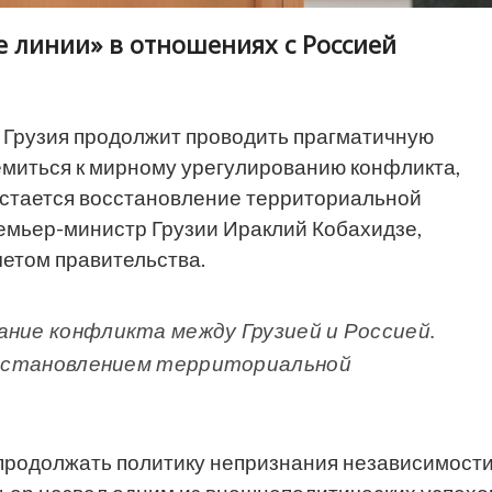
 линии» в отношениях с Россией
Грузия продолжит проводить прагматичную
емиться к мирному урегулированию конфликта,
остается восстановление территориальной
ремьер-министр Грузии Ираклий Кобахидзе,
четом правительства.
ание конфликта между Грузией и Россией.
восстановлением территориальной
 продолжать политику непризнания независимост