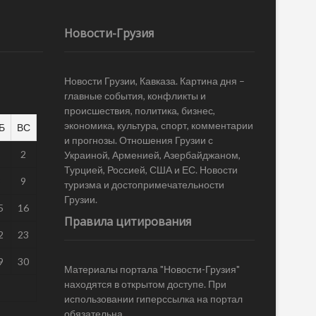
Новости-Грузия
Новости Грузии, Кавказа. Картина дня –
главные события, конфликты и
происшествия, политика, бизнес,
экономика, культура, спорт, комментарии
Б
ВС
и прогнозы. Отношения Грузии с
1
2
Украиной, Арменией, Азербайджаном,
Турцией, Россией, США и ЕС. Новости
8
9
туризма и достопримечательности
Грузии.
5
16
Правила цитирования
2
23
9
30
Материалы портала "Новости-Грузия"
находятся в открытом доступе. При
использовании гиперссылка на портал
обязательна.