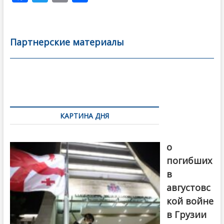
ac
w
m
тп
e
itt
ai
р
b
er
l
а
Партнерские материалы
o
в
o
и
k
ть
Навигация
по
КАРТИНА ДНЯ
записям
В память
о
погибших
в
августовс
кой войне
в Грузии