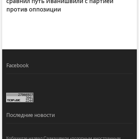
сравнил путь Иванишвили с партией
против оппозиции
Facebook
Последние новости
Кобахидзе назвал Саакашвили «позорным иностранным