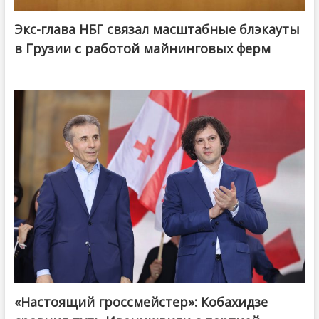
Экс-глава НБГ связал масштабные блэкауты
в Грузии с работой майнинговых ферм
«Настоящий гроссмейстер»: Кобахидзе
@ქართული ოცნება / Georgian Dream