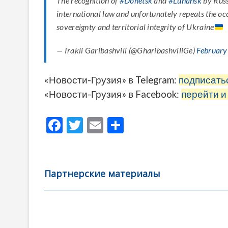
The recognition of
#Donetsk
and
#Luhansk
by Russ
international law and unfortunately repeats the oc
sovereignty and territorial integrity of Ukraine
— Irakli Garibashvili (@GharibashviliGe)
February
«Новости-Грузия» в Telegram:
подписать
«Новости-Грузия» в Facebook:
перейти и
F
T
E
О
ac
w
m
тп
e
itt
ai
р
b
er
l
а
Партнерские материалы
o
в
o
и
k
ть
Навигация