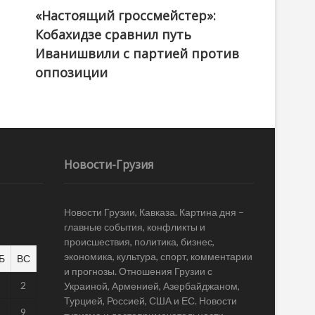
«Настоящий гроссмейстер»:
@ქართული ოცნება / Georgian Dream
Кобахидзе сравнил путь
Иванишвили с партией против
оппозиции
Новости-Грузия
Новости Грузии, Кавказа. Картина дня –
главные события, конфликты и
происшествия, политика, бизнес,
экономика, культура, спорт, комментарии
Б
ВС
и прогнозы. Отношения Грузии с
1
2
Украиной, Арменией, Азербайджаном,
Турцией, Россией, США и ЕС. Новости
8
9