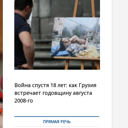
t
o
n
Фотовыставка на тему августовской войны 2008
года в Тбилиси, август 2018 года. Фото: Первый
Война спустя 18 лет: как Грузия
канал
встречает годовщину августа
2008-го
ПРЯМАЯ РЕЧЬ