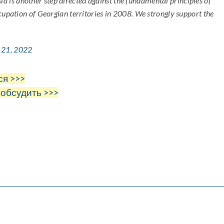
ia is another step directed against the fundamental principles of
cupation of Georgian territories in 2008. We strongly support the
 21, 2022
ся >>>
 обсудить >>>