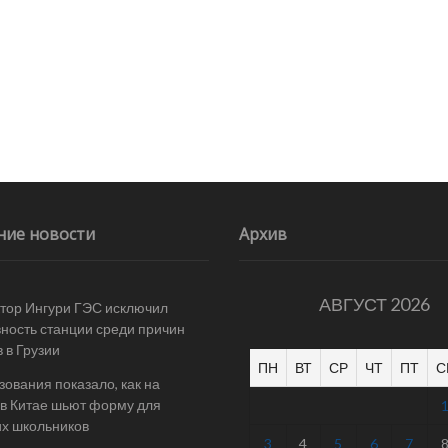
ние новости
Архив
АВГУСТ 2026
тор Ингури ГЭС исключил
ность станции среди причин
 в Грузии
ПН
ВТ
СР
ЧТ
ПТ
С
ования показало, как на
в Китае шьют форму для
их школьников
3
4
5
6
7