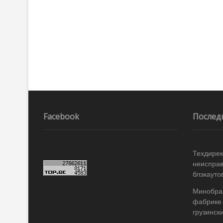
по
записям
Facebook
Послед
Техдирек
неисправ
блэкаутов
Минобраз
фабрике 
грузинск