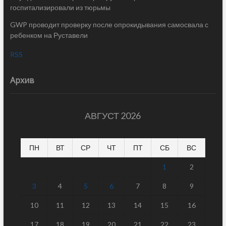
госпитализировали из тюрьмы
GWP проводит проверку после опрокидывания самосвала с
ребенком на Руставели
RSS
Архив
АВГУСТ 2026
ПН
ВТ
СР
ЧТ
ПТ
СБ
ВС
1
2
3
4
5
6
7
8
9
10
11
12
13
14
15
16
17
18
19
20
21
22
23