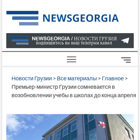
Skip
to
Нов
САМАЯ
content
АКТУАЛ
Гру
ИНФОР
О СОБ
В ГРУЗ
НОВОС
M
ГРУЗИИ
e
ОНЛАЙН
n
Новости Грузии
>
Все материалы
>
Главное
>
САЙТЕ 
u
Премьер-министр Грузии сомневается в
НАЙДЕ
B
возобновлении учебы в школах до конца апреля
НОВОС
u
ПОЛИТ
t
ЭКОНО
t
КУЛЬТУ
o
СПОРТА
n
МНОГО