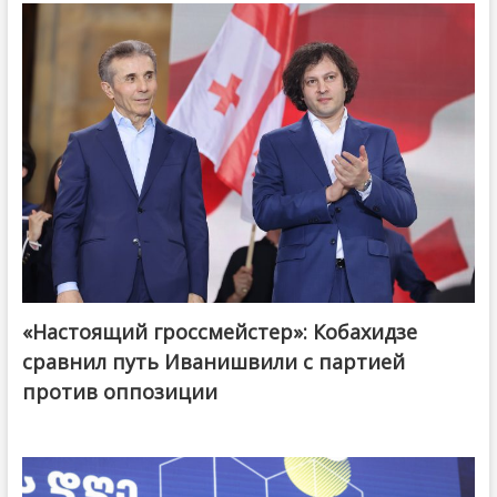
«Настоящий гроссмейстер»: Кобахидзе
@ქართული ოცნება / Georgian Dream
сравнил путь Иванишвили с партией
против оппозиции