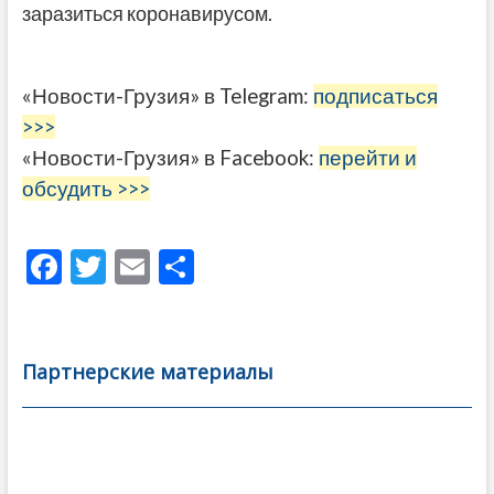
заразиться коронавирусом.
«Новости-Грузия» в Telegram:
подписаться
>>>
«Новости-Грузия» в Facebook:
перейти и
обсудить >>>
F
T
E
О
ac
w
m
тп
e
itt
ai
р
b
er
l
а
Партнерские материалы
o
в
o
и
k
ть
Навигация