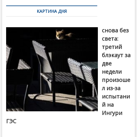
по
КАРТИНА ДНЯ
записям
Грузия
снова без
света:
третий
блэкаут за
две
недели
произоше
л из-за
испытани
й на
Ингури
ГЭС