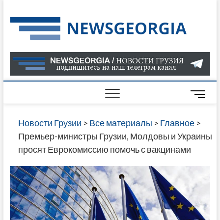
Skip
to
Нов
САМАЯ
content
АКТУАЛ
Гру
ИНФОР
О СОБ
В ГРУЗ
НОВОС
M
ГРУЗИИ
e
ОНЛАЙН
n
Новости Грузии
>
Все материалы
>
Главное
>
САЙТЕ 
u
Премьер-министры Грузии, Молдовы и Украины
НАЙДЕ
B
просят Еврокомиссию помочь с вакцинами
НОВОС
u
ПОЛИТ
t
ЭКОНО
t
КУЛЬТУ
o
СПОРТА
n
МНОГО