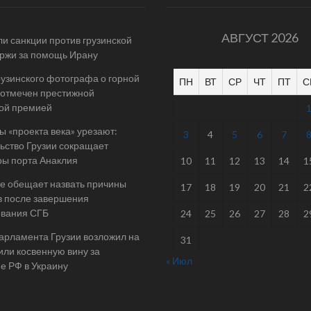
АВГУСТ 2026
и санкции против грузинской
ржи за помощь Ирану
рузинского фотографа о горной
ПН
ВТ
СР
ЧТ
ПТ
С
отмечен престижной
ой премией
 «проекта века» урезают:
3
4
5
6
7
ьство Грузии сокращает
ы порта Анаклия
10
11
12
13
14
1
е обещает назвать причины
17
18
19
20
21
2
в после завершения
ования СГБ
24
25
26
27
28
2
арламента Грузии возложил на
31
ли косвенную вину за
« Июл
е РФ в Украину