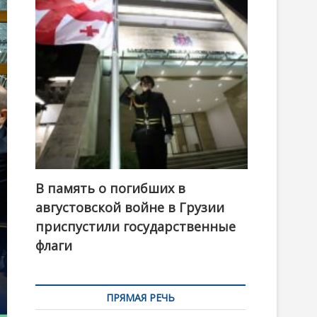
t
o
n
В память о погибших в
августовской войне в Грузии
приспустили государственные
флаги
ПРЯМАЯ РЕЧЬ