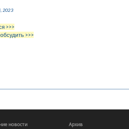
, 2023
ся >>>
 обсудить >>>
ние новости
Архив