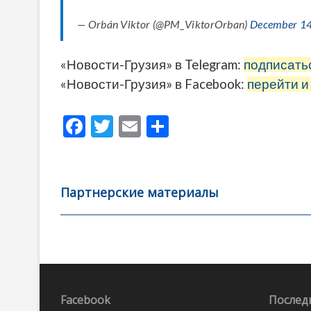
— Orbán Viktor (@PM_ViktorOrban)
December 14
«Новости-Грузия» в Telegram:
подписать
«Новости-Грузия» в Facebook:
перейти и
F
T
E
О
ac
w
m
тп
e
itt
ai
р
b
er
l
а
Партнерские материалы
o
в
o
и
k
ть
Навигация
по
записям
Facebook
Послед