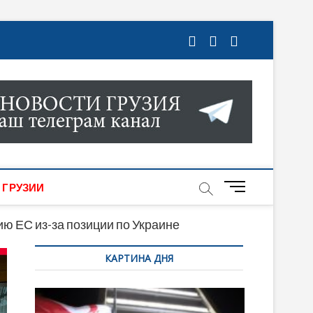
ГРУЗИИ. НОВОСТИ ГРУЗИИ ОНЛАЙН. НА
МИКИ, КУЛЬТУРЫ, СПОРТА И МНОГОЕ
M
 ГРУЗИИ
e
n
ю ЕС из-за позиции по Украине
u
КАРТИНА ДНЯ
B
u
t