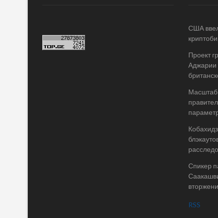
США ввел
криптоби
Проект г
Аджарии 
британск
Масштабы
правител
параметр
Кобахидз
блэкауто
расслед
Спикер п
Саакашви
вторжени
RSS