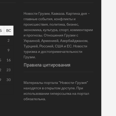
Новости Грузии, Кавказа. Картина дня –
главные события, конфликты и
происшествия, политика, бизнес,
экономика, культура, спорт, комментарии
Б
ВС
и прогнозы. Отношения Грузии с
1
2
Украиной, Арменией, Азербайджаном,
Турцией, Россией, США и ЕС. Новости
8
9
туризма и достопримечательности
Грузии.
5
16
Правила цитирования
2
23
9
30
Материалы портала "Новости-Грузия"
находятся в открытом доступе. При
использовании гиперссылка на портал
обязательна.