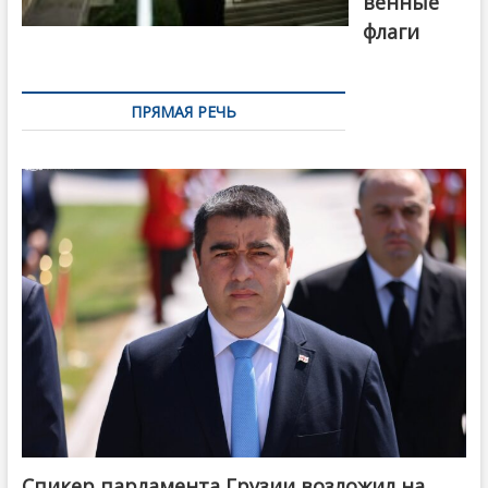
венные
флаги
ПРЯМАЯ РЕЧЬ
Спикер парламента Грузии возложил на