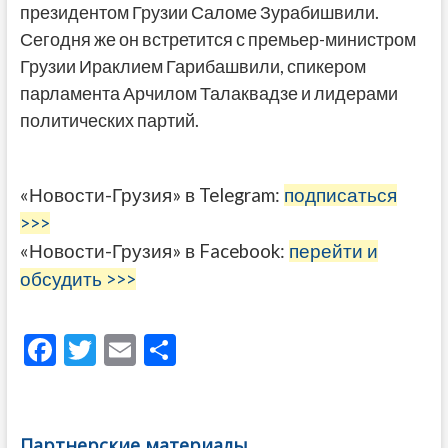
президентом Грузии Саломе Зурабишвили.
Сегодня же он встретится с премьер-министром
Грузии Ираклием Гарибашвили, спикером
парламента Арчилом Талаквадзе и лидерами
политических партий.
«Новости-Грузия» в Telegram:
подписаться
>>>
«Новости-Грузия» в Facebook:
перейти и
обсудить >>>
F
T
E
О
ac
w
m
тп
e
itt
ai
р
b
er
l
а
Партнерские материалы