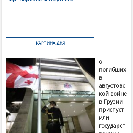
o
в
o
и
k
ть
Навигация
по
КАРТИНА ДНЯ
записям
В память
о
погибших
в
августовс
кой войне
в Грузии
приспуст
или
государст