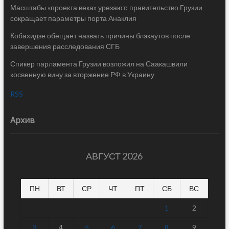
Масштабы «проекта века» урезают: правительство Грузии
сокращает параметры порта Анаклия
Кобахидзе обещает назвать причины блэкаутов после
завершения расследования СГБ
Спикер парламента Грузии возложил на Саакашвили
косвенную вину за вторжение РФ в Украину
RSS
Архив
АВГУСТ 2026
ПН
ВТ
СР
ЧТ
ПТ
СБ
ВС
1
2
3
4
5
6
7
8
9