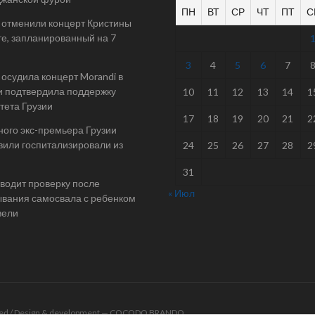
ПН
ВТ
СР
ЧТ
ПТ
С
 отменили концерт Кристины
е, запланированный на 7
3
4
5
6
7
осудила концерт Morandi в
и подтвердила поддержку
10
11
12
13
14
1
тета Грузии
17
18
19
20
21
2
ого экс-премьера Грузии
или госпитализировали из
24
25
26
27
28
2
31
одит проверку после
« Июл
вания самосвала с ребенком
вели
rved / Design & development —
COCODO BRANDO