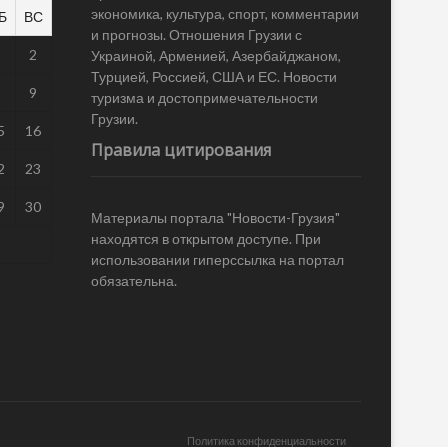
экономика, культура, спорт, комментарии
Б
ВС
и прогнозы. Отношения Грузии с
1
2
Украиной, Арменией, Азербайджаном,
Турцией, Россией, США и ЕС. Новости
8
9
туризма и достопримечательности
Грузии.
5
16
Правила цитирования
2
23
9
30
Материалы портала "Новости-Грузия"
находятся в открытом доступе. При
использовании гиперссылка на портал
обязательна.
Политика конфиденциальности