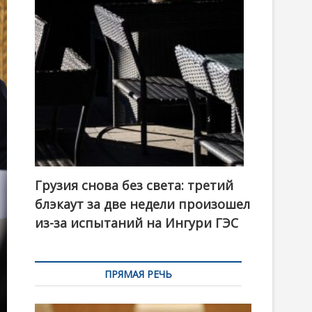
t
o
n
Грузия снова без света: третий
блэкаут за две недели произошел
из-за испытаний на Ингури ГЭС
ПРЯМАЯ РЕЧЬ