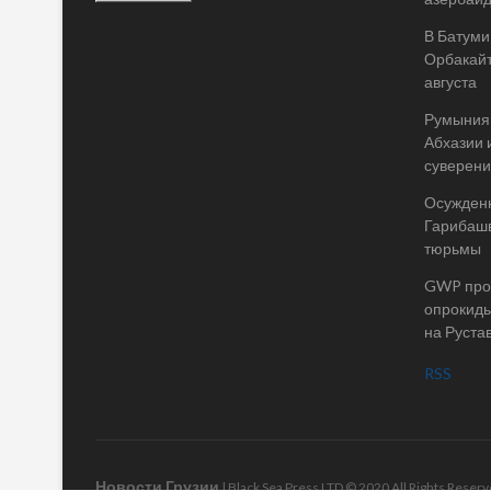
В Батуми
Орбакайт
августа
Румыния 
Абхазии 
суверени
Осужденн
Гарибашв
тюрьмы
GWP пров
опрокиды
на Руста
RSS
Новости Грузии
| Black Sea Press LTD © 2020 All Rights Rese