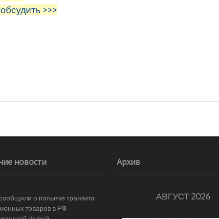
 обсудить >>>
ние новости
Архив
АВГУСТ 2026
 сообщили о попытке транзита
ионных товаров в РФ
джанской фурой