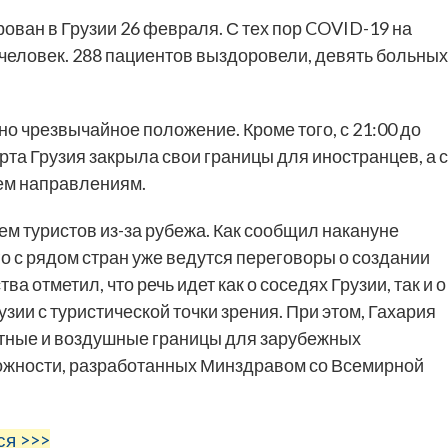
ван в Грузии 26 февраля. С тех пор COVID-19 на
человек. 288 пациентов выздоровели, девять больных
но чрезвычайное положение. Кроме того, с 21:00 до
арта Грузия закрыла свои границы для иностранцев, а с
ем направлениям.
ем туристов из-за рубежа. Как сообщил накануне
о с рядом стран уже ведутся переговоры о создании
а отметил, что речь идет как о соседях Грузии, так и о
зии с туристической точки зрения. При этом, Гахария
путные и воздушные границы для зарубежных
ожности, разработанных Минздравом со Всемирной
ся >>>