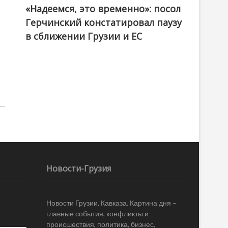
«Надеемся, это временно»: посол
Герчинский констатировал паузу
в сближении Грузии и ЕС
Новости-Грузия
Новости Грузии, Кавказа. Картина дня –
главные события, конфликты и
происшествия, политика, бизнес,