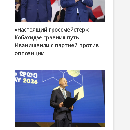
«Настоящий гроссмейстер»:
@ქართული ოცნება / Georgian Dream
Кобахидзе сравнил путь
Иванишвили с партией против
оппозиции