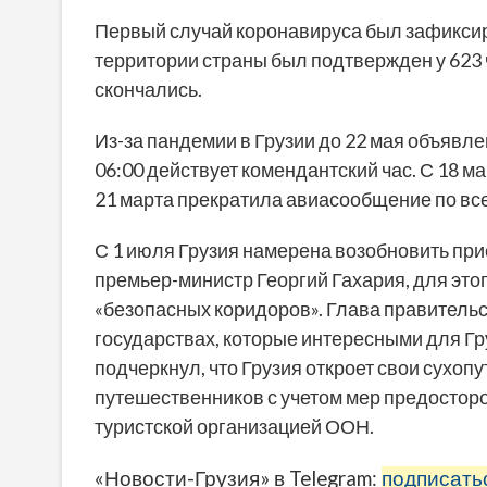
Первый случай коронавируса был зафиксиро
территории страны был подтвержден у 623 
скончались.
Из-за пандемии в Грузии до 22 мая объявле
06:00 действует комендантский час. С 18 м
21 марта прекратила авиасообщение по вс
С 1 июля Грузия намерена возобновить при
премьер-министр Георгий Гахария, для этог
«безопасных коридоров». Глава правительств
государствах, которые интересными для Гру
подчеркнул, что Грузия откроет свои сухо
путешественников с учетом мер предостор
туристской организацией ООН.
«Новости-Грузия» в Telegram:
подписать