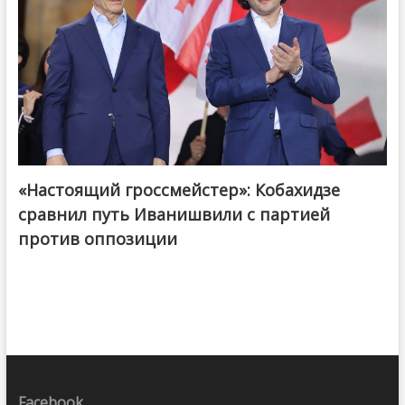
«Настоящий гроссмейстер»: Кобахидзе
@ქართული ოცნება / Georgian Dream
сравнил путь Иванишвили с партией
против оппозиции
Facebook