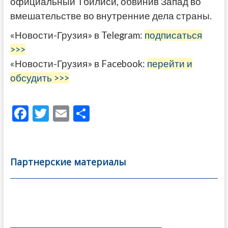
официальный Тбилиси, обвинив Запад во
вмешательстве во внутренние дела страны.
«Новости-Грузия» в Telegram:
подписаться
>>>
«Новости-Грузия» в Facebook:
перейти и
обсудить >>>
F
T
E
О
ac
w
m
тп
e
itt
ai
р
b
er
l
а
Партнерские материалы
o
в
o
и
k
ть
Навигация
по