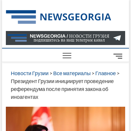
Skip
to
Нов
САМАЯ
content
АКТУАЛ
Гру
ИНФОР
О СОБ
В ГРУЗ
НОВОС
M
ГРУЗИИ
e
ОНЛАЙН
n
Новости Грузии
>
Все материалы
>
Главное
>
САЙТЕ 
u
Президент Грузии инициирует проведение
НАЙДЕ
B
референдума после принятия закона об
НОВОС
u
иноагентах
ПОЛИТ
t
ЭКОНО
t
КУЛЬТУ
o
СПОРТА
n
МНОГО