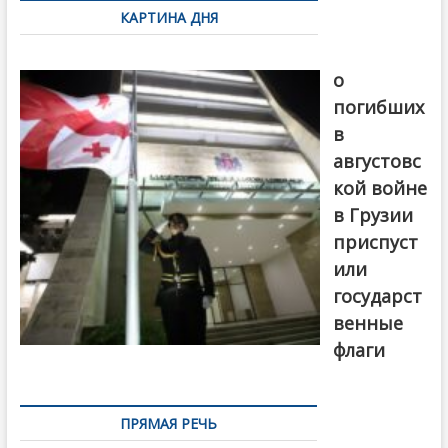
КАРТИНА ДНЯ
записям
В память
о
погибших
в
августовс
кой войне
в Грузии
приспуст
или
государст
венные
флаги
ПРЯМАЯ РЕЧЬ