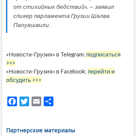
от стихийных бедствий», — заявил
спикер парламента Грузии Шалва
Папуашвили.
«Новости-Грузия» в Telegram:
подписаться
>>>
«Новости-Грузия» в Facebook:
перейти и
обсудить >>>
F
T
E
О
ac
w
m
тп
e
itt
ai
р
b
er
l
а
Партнерские материалы