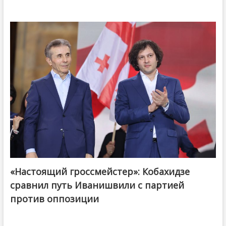
«Настоящий гроссмейстер»: Кобахидзе
@ქართული ოცნება / Georgian Dream
сравнил путь Иванишвили с партией
против оппозиции