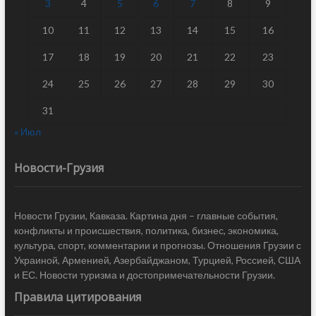
3
4
5
6
7
8
9
10
11
12
13
14
15
16
17
18
19
20
21
22
23
24
25
26
27
28
29
30
31
« Июл
Новости-Грузия
Новости Грузии, Кавказа. Картина дня – главные события,
конфликты и происшествия, политика, бизнес, экономика,
культура, спорт, комментарии и прогнозы. Отношения Грузии с
Украиной, Арменией, Азербайджаном, Турцией, Россией, США
и ЕС. Новости туризма и достопримечательности Грузии.
Правила цитирования