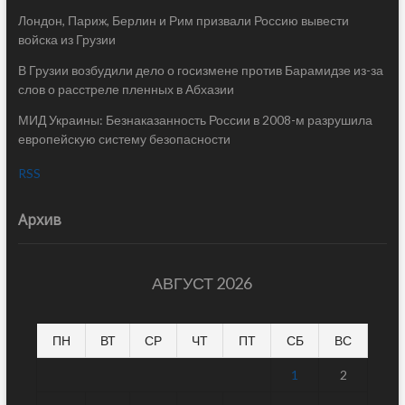
Лондон, Париж, Берлин и Рим призвали Россию вывести
войска из Грузии
В Грузии возбудили дело о госизмене против Барамидзе из-за
слов о расстреле пленных в Абхазии
МИД Украины: Безнаказанность России в 2008-м разрушила
европейскую систему безопасности
RSS
Архив
АВГУСТ 2026
ПН
ВТ
СР
ЧТ
ПТ
СБ
ВС
1
2