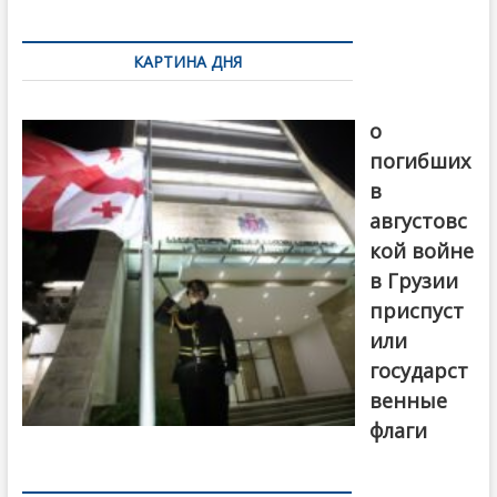
k
ть
Навигация
по
КАРТИНА ДНЯ
записям
В память
о
погибших
в
августовс
кой войне
в Грузии
приспуст
или
государст
венные
флаги