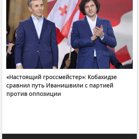
«Настоящий гроссмейстер»: Кобахидзе
@ქართული ოცნება / Georgian Dream
сравнил путь Иванишвили с партией
против оппозиции