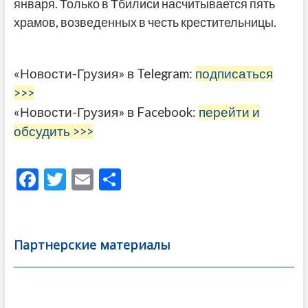
января. Только в Тбилиси насчитывается пять
храмов, возведенных в честь крестительницы.
«Новости-Грузия» в Telegram:
подписаться
>>>
«Новости-Грузия» в Facebook:
перейти и
обсудить >>>
F
T
E
О
ac
w
m
тп
e
itt
ai
р
b
er
l
а
Партнерские материалы
o
в
o
и