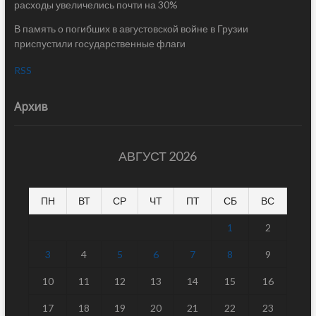
расходы увеличелись почти на 30%
В память о погибших в августовской войне в Грузии
приспустили государственные флаги
RSS
Архив
АВГУСТ 2026
ПН
ВТ
СР
ЧТ
ПТ
СБ
ВС
1
2
3
4
5
6
7
8
9
10
11
12
13
14
15
16
17
18
19
20
21
22
23