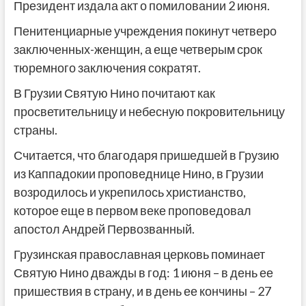
Президент издала акт о помиловании 2 июня.
Пенитенциарные учреждения покинут четверо
заключенных-женщин, а еще четверым срок
тюремного заключения сократят.
В Грузии Святую Нино почитают как
просветительницу и небесную покровительницу
страны.
Считается, что благодаря пришедшей в Грузию
из Каппадокии проповеднице Нино, в Грузии
возродилось и укрепилось христианство,
которое еще в первом веке проповедовал
апостол Андрей Первозванный.
Грузинская православная церковь поминает
Святую Нино дважды в год: 1 июня – в день ее
пришествия в страну, и в день ее кончины – 27