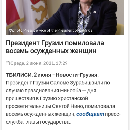
ДРУГОЕ
©photo Press Service of the President of Georgia
Президент Грузии помиловала
восемь осужденных женщин
Среда, 2 июня, 2021, 17:29
ТБИЛИСИ,
2 июня
– Новости-Грузия.
Президент Грузии Саломе Зурабишвили по
случаю празднования Нинооба — Дня
пришествия в Грузию христанской
просветительницы Святой Нино, помиловала
восемь осужденных женщин,
сообщает
пресс-
служба главы государства.