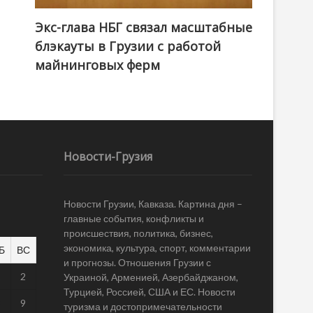
Экс-глава НБГ связал масштабные
блэкауты в Грузии с работой
майнинговых ферм
Новости-Грузия
Новости Грузии, Кавказа. Картина дня –
главные события, конфликты и
происшествия, политика, бизнес,
экономика, культура, спорт, комментарии
Б
ВС
и прогнозы. Отношения Грузии с
1
2
Украиной, Арменией, Азербайджаном,
Турцией, Россией, США и ЕС. Новости
8
9
туризма и достопримечательности