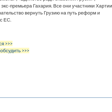
» экс-премьера Гахария. Все они участники Харти
язательство вернуть Грузию на путь реформ и
с ЕС.
ся >>>
 обсудить >>>