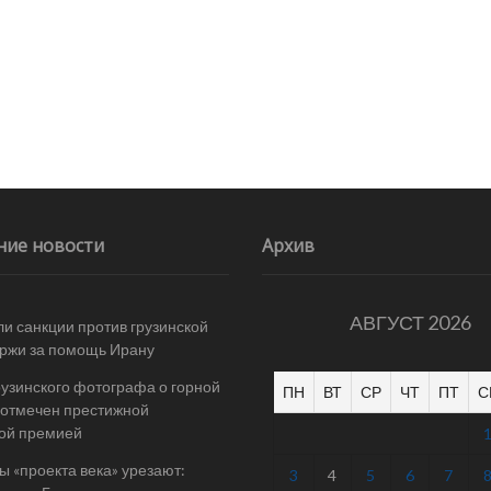
ние новости
Архив
АВГУСТ 2026
и санкции против грузинской
ржи за помощь Ирану
рузинского фотографа о горной
ПН
ВТ
СР
ЧТ
ПТ
С
отмечен престижной
ой премией
 «проекта века» урезают:
3
4
5
6
7