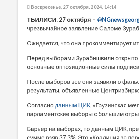
Воскресенье, 27 октября, 2024, 14:14
ТБИЛИСИ, 27 октября –
@NGnewsgeorg
чрезвычайное заявление Саломе Зураб
Ожидается, что она прокомментирует и
Перед выборами Зурабишвили открыто 
основные оппозиционные силы подпис
После выборов все они заявили о фальс
результаты, объявленные Центризбирк
Согласно
данным ЦИК
, «Грузинская ме
парламентские выборы с большим отрыв
Барьер на выборах, по данным ЦИК, пр
сумме взяв 37,3%. Это «Коалиция за пе