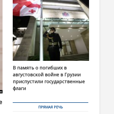
t
o
n
В память о погибших в
августовской войне в Грузии
приспустили государственные
флаги
е
ПРЯМАЯ РЕЧЬ