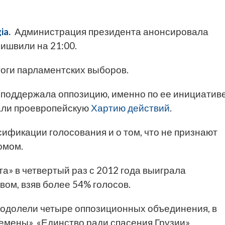
ia.
Администрация президента анонсировала
ишвили на 21:00.
тоги парламентских выборов.
поддержала оппозицию, именно по ее инициатив
али проевропейскую
Хартию действий
.
ификации голосования и о том, что не признают
омом.
чта» в четвертый раз с 2012 года выиграла
ом, взяв более 54% голосов.
еодолели четыре оппозиционных объединения, в
ремены», «Единство ради спасения Грузии»,