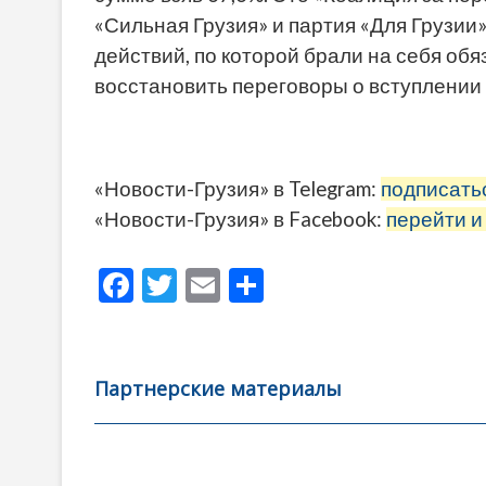
«Сильная Грузия» и партия «Для Грузии
действий, по которой брали на себя об
восстановить переговоры о вступлении 
«Новости-Грузия» в Telegram:
подписать
«Новости-Грузия» в Facebook:
перейти и
F
T
E
О
ac
w
m
тп
e
itt
ai
р
b
er
l
а
Партнерские материалы
o
в
o
и